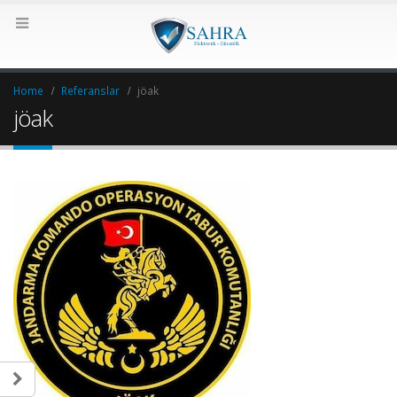
Home
Referanslar
jöak
jöak