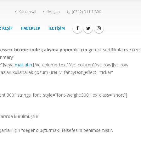
Kurumsal
İletişim
(0312) 911 1 800
 KEŞIF
HABERLER
İLETIŞIM
erası
hizmetinde çalışma yapmak için
gerekli sertifikaları ve özel
primary”
e”]veya
mail atın
.[/vc_column_text][/vc_column][/vc_row][vc_row
zları kullanarak çözüm üretir.” fancytext_effect=”ticker”
nt:300″ strings_font_style=”font-weight:300;” ex_class=”short”]
nkara’da kurulmuştur.
anları için “değer oluşturmak” felsefesini benimsemiştir.