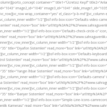
olumn][porto_concept container=”” title1=”Ücretsiz Keşif” title2=”Anla
age1_id=”1043″ image2_id=”1040″ image3_id=”1041″ slide_image1_id=”10
][/vc_row][vc_row wrap_container=”yes” el_class=”p-b-md”][vc_column
vc_column_inner width=”1/2″][bsf-info-box icon=”Defaults-video-camer
istemleri” read_more=”box” link=”url:http%3A%2F%2Fwww.sahraguven
n_inner width=”1/2″][bsf-info-box icon=”Defaults-check-circle-o” icon_
temleri” read_more=”box” link=”url:http%3A%2F%2Fwww.sahraguvenlik
_inner][vc_row_inner][vc_column_inner width=”1/2″][bsf-info-box icon=
g=”35″ title=”Diyafon Sistemleri” read_more=”box” link=”url:http%
r][vc_column_inner width=”1/2″][bsf-info-box icon=”Defaults-keyboard-
ntrol Sistemleri” read_more=”box” link=”url:http%3A%2F%2Fwww.sahr
inner][vc_row_inner][vc_column_inner width=”1/2″][bsf-info-box icon=”D
=”35″ title=”Yangın İhbar Sistemleri” read_more=”box” link=”url:h
r][vc_column_inner width=”1/2″][bsf-info-box icon=”Defaults-camera” i
uma Sistemleri” read_more=”box” link=”url:http%3A%2F%2Fwww.sahra
inner][vc_row_inner][vc_column_inner width=”1/2″][bsf-info-box icon=”
=”35″ title=”Bariyer Sistemleri” read_more=”box” link=”url:http%3A
mn_inner width=”1/2″][bsf-info-box icon=”Simple-Line-Icons-camrecorde
Güvenlik Kamerası” read_more=”box” link=”url:http%3A%2F%2Fwww.sa