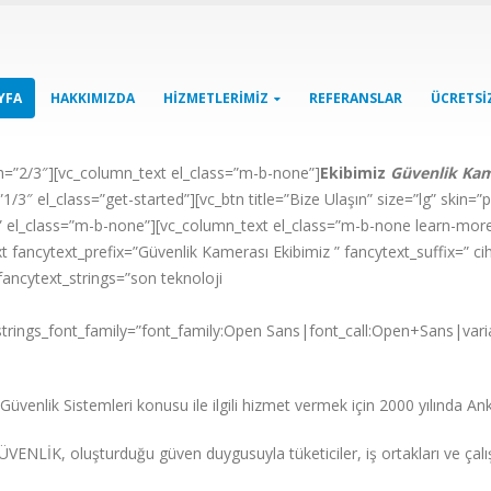
YFA
HAKKIMIZDA
HIZMETLERIMIZ
REFERANSLAR
ÜCRETSIZ
h=”2/3″][vc_column_text el_class=”m-b-none”]
Ekibimiz
Güvenlik Kam
/3″ el_class=”get-started”][vc_btn title=”Bize Ulaşın” size=”lg” skin=”
el_class=”m-b-none”][vc_column_text el_class=”m-b-none learn-mor
 fancytext_prefix=”Güvenlik Kamerası Ekibimiz ” fancytext_suffix=” ciha
ancytext_strings=”son teknoloji
 strings_font_family=”font_family:Open Sans|font_call:Open+Sans|varia
 G
üvenlik Sistemleri konusu ile ilgili hizmet vermek için 2000 yılında A
ÜVENLİK, oluşturduğu güven duygusuyla tüketiciler, iş ortakları ve çalış