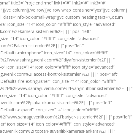
şma” title3=”Projelendirme” link1=”#” link2=”#” link3=”#”
35″][/vc_column][/vc_row][vc_row wrap_container=”yes”][vc_column]
 el_class=”info-box-small-wrap”][vc_custom_heading text=”Çözüm
a” icon_size=”14″ icon_color=”#ffffff” icon_style=”advanced”
lik.com%2Fkamera-sistemleri%2F|||” pos=”left”
size=”14″ icon_color=”#ffffff” icon_style=”advanced”
.com%2Falarm-sistemleri%2F|||” pos=”left”
”Defaults-microphone” icon_size=”14″ icon_color=”#ffffff”
3A%2F%2Fwww.sahraguvenlik.com%2Fdiyafon-sistemleri%2F|||”
o” icon_size=”14″ icon_color=”#ffffff” icon_style=”advanced”
aguvenlik.com%2Faccess-kontrol-sistemleri%2F|||” pos=”left”
efaults-fire-extinguisher” icon_size=”14″ icon_color=”#ffffff”
ttp%3A%2F%2Fwww.sahraguvenlik.com%2Fyangin-ihbar-sistemleri%2F|||”
con_size=”14″ icon_color=”#ffffff” icon_style=”advanced”
guvenlik.com%2Fplaka-okuma-sistemleri%2F|||” pos=”left”
Defaults-expand” icon_size=”14″ icon_color=”#ffffff”
%2F%2Fwww.sahraguvenlik.com%2Fbariyer-sistemleri%2F|||” pos=”left”
r” icon_size=”14″ icon_color=”#ffffff” icon_style=”advanced”
hraguvenlik.com%2Ftoptan-guvenlik-kamerasi-ankara%2F|||”