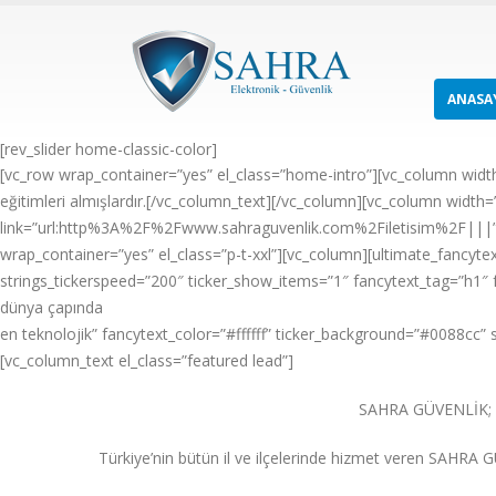
ANASA
[rev_slider home-classic-color]
[vc_row wrap_container=”yes” el_class=”home-intro”][vc_column widt
eğitimleri almışlardır.[/vc_column_text][/vc_column][vc_column width=”1
link=”url:http%3A%2F%2Fwww.sahraguvenlik.com%2Filetisim%2F|||” 
wrap_container=”yes” el_class=”p-t-xxl”][vc_column][ultimate_fancytext
strings_tickerspeed=”200″ ticker_show_items=”1″ fancytext_tag=”h1″ f
dünya çapında
en teknolojik” fancytext_color=”#ffffff” ticker_background=”#0088cc”
[vc_column_text el_class=”featured lead”]
SAHRA GÜVENLİK;
Türkiye’nin bütün il ve ilçelerinde hizmet veren SAHRA G