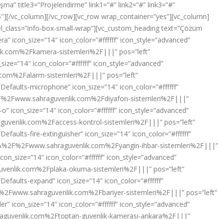
şma” title3=”Projelendirme” link1=”#” link2=”#” link3=”#”
35″][/vc_column][/vc_row][vc_row wrap_container=”yes”][vc_column]
 el_class=”info-box-small-wrap”][vc_custom_heading text=”Çözüm
a” icon_size=”14″ icon_color=”#ffffff” icon_style=”advanced”
lik.com%2Fkamera-sistemleri%2F|||” pos=”left”
size=”14″ icon_color=”#ffffff” icon_style=”advanced”
.com%2Falarm-sistemleri%2F|||” pos=”left”
”Defaults-microphone” icon_size=”14″ icon_color=”#ffffff”
3A%2F%2Fwww.sahraguvenlik.com%2Fdiyafon-sistemleri%2F|||”
o” icon_size=”14″ icon_color=”#ffffff” icon_style=”advanced”
aguvenlik.com%2Faccess-kontrol-sistemleri%2F|||” pos=”left”
efaults-fire-extinguisher” icon_size=”14″ icon_color=”#ffffff”
ttp%3A%2F%2Fwww.sahraguvenlik.com%2Fyangin-ihbar-sistemleri%2F|||”
con_size=”14″ icon_color=”#ffffff” icon_style=”advanced”
guvenlik.com%2Fplaka-okuma-sistemleri%2F|||” pos=”left”
Defaults-expand” icon_size=”14″ icon_color=”#ffffff”
%2F%2Fwww.sahraguvenlik.com%2Fbariyer-sistemleri%2F|||” pos=”left”
r” icon_size=”14″ icon_color=”#ffffff” icon_style=”advanced”
hraguvenlik.com%2Ftoptan-guvenlik-kamerasi-ankara%2F|||”