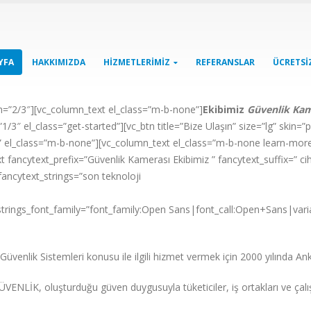
YFA
HAKKIMIZDA
HIZMETLERIMIZ
REFERANSLAR
ÜCRETSIZ
h=”2/3″][vc_column_text el_class=”m-b-none”]
Ekibimiz
Güvenlik Kam
/3″ el_class=”get-started”][vc_btn title=”Bize Ulaşın” size=”lg” skin=”
el_class=”m-b-none”][vc_column_text el_class=”m-b-none learn-mor
 fancytext_prefix=”Güvenlik Kamerası Ekibimiz ” fancytext_suffix=” ciha
ancytext_strings=”son teknoloji
 strings_font_family=”font_family:Open Sans|font_call:Open+Sans|varia
 G
üvenlik Sistemleri konusu ile ilgili hizmet vermek için 2000 yılında A
ÜVENLİK, oluşturduğu güven duygusuyla tüketiciler, iş ortakları ve çalış