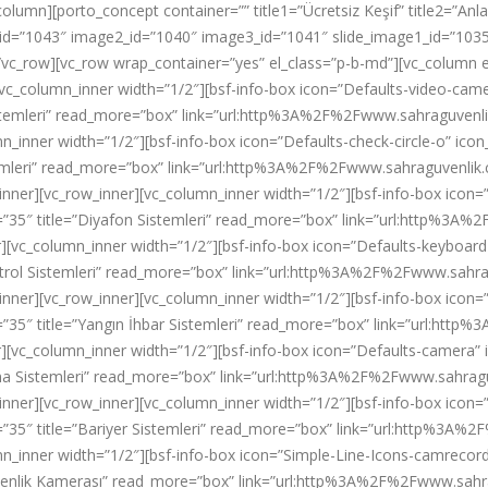
olumn][porto_concept container=”” title1=”Ücretsiz Keşif” title2=”Anla
age1_id=”1043″ image2_id=”1040″ image3_id=”1041″ slide_image1_id=”10
][/vc_row][vc_row wrap_container=”yes” el_class=”p-b-md”][vc_column
vc_column_inner width=”1/2″][bsf-info-box icon=”Defaults-video-camer
istemleri” read_more=”box” link=”url:http%3A%2F%2Fwww.sahraguven
n_inner width=”1/2″][bsf-info-box icon=”Defaults-check-circle-o” icon_
temleri” read_more=”box” link=”url:http%3A%2F%2Fwww.sahraguvenlik
_inner][vc_row_inner][vc_column_inner width=”1/2″][bsf-info-box icon=
g=”35″ title=”Diyafon Sistemleri” read_more=”box” link=”url:http%
r][vc_column_inner width=”1/2″][bsf-info-box icon=”Defaults-keyboard-
ntrol Sistemleri” read_more=”box” link=”url:http%3A%2F%2Fwww.sahr
inner][vc_row_inner][vc_column_inner width=”1/2″][bsf-info-box icon=”D
=”35″ title=”Yangın İhbar Sistemleri” read_more=”box” link=”url:h
r][vc_column_inner width=”1/2″][bsf-info-box icon=”Defaults-camera” i
uma Sistemleri” read_more=”box” link=”url:http%3A%2F%2Fwww.sahra
inner][vc_row_inner][vc_column_inner width=”1/2″][bsf-info-box icon=”
=”35″ title=”Bariyer Sistemleri” read_more=”box” link=”url:http%3A
mn_inner width=”1/2″][bsf-info-box icon=”Simple-Line-Icons-camrecorde
Güvenlik Kamerası” read_more=”box” link=”url:http%3A%2F%2Fwww.sa