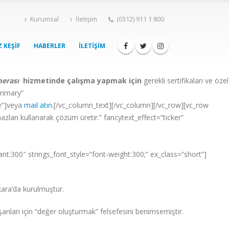
Kurumsal
İletişim
(0312) 911 1 800
 KEŞIF
HABERLER
İLETIŞIM
erası
hizmetinde çalışma yapmak için
gerekli sertifikaları ve özel
primary”
e”]veya
mail atın
.[/vc_column_text][/vc_column][/vc_row][vc_row
zları kullanarak çözüm üretir.” fancytext_effect=”ticker”
nt:300″ strings_font_style=”font-weight:300;” ex_class=”short”]
nkara’da kurulmuştur.
anları için “değer oluşturmak” felsefesini benimsemiştir.