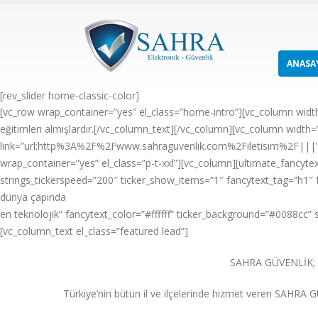
ANASA
[rev_slider home-classic-color]
[vc_row wrap_container=”yes” el_class=”home-intro”][vc_column widt
eğitimleri almışlardır.[/vc_column_text][/vc_column][vc_column width=”1
link=”url:http%3A%2F%2Fwww.sahraguvenlik.com%2Filetisim%2F|||” 
wrap_container=”yes” el_class=”p-t-xxl”][vc_column][ultimate_fancytext
strings_tickerspeed=”200″ ticker_show_items=”1″ fancytext_tag=”h1″ f
dünya çapında
en teknolojik” fancytext_color=”#ffffff” ticker_background=”#0088cc”
[vc_column_text el_class=”featured lead”]
SAHRA GÜVENLİK;
Türkiye’nin bütün il ve ilçelerinde hizmet veren SAHRA G