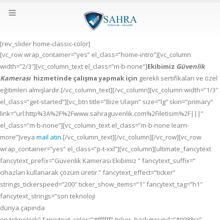
[rev_slider home-classic-color]
[vc_row wrap_container=”yes” el_class=”home-intro”][vc_column
width=”2/3″][vc_column_text el_class=”m-b-none”]
Ekibimiz
Güvenlik
Kamerası
hizmetinde çalışma yapmak için
gerekli sertifikaları ve özel
eğitimleri almışlardır.[/vc_column_text][/vc_column][vc_column width=”1/3″
el_class=”get-started”][vc_btn title=”Bize Ulaşın” size=”lg” skin=”primary”
link=”url:http%3A%2F%2Fwww.sahraguvenlik.com%2Filetisim%2F|||”
el_class=”m-b-none”][vc_column_text el_class=”m-b-none learn-
more”]veya
mail atın
.[/vc_column_text][/vc_column][/vc_row][vc_row
wrap_container=”yes” el_class=”p-t-xxl”][vc_column][ultimate_fancytext
fancytext_prefix=”Güvenlik Kamerası Ekibimiz ” fancytext_suffix=”
cihazları kullanarak çözüm üretir.” fancytext_effect=”ticker”
strings_tickerspeed=”200″ ticker_show_items=”1″ fancytext_tag=”h1″
fancytext_strings=”son teknoloji
dünya çapında
en teknolojik” fancytext_color=”#ffffff” ticker_background=”#0088cc”