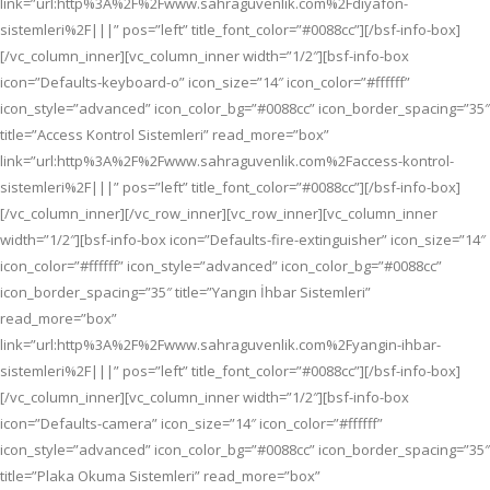
link=”url:http%3A%2F%2Fwww.sahraguvenlik.com%2Fdiyafon-
sistemleri%2F|||” pos=”left” title_font_color=”#0088cc”][/bsf-info-box]
[/vc_column_inner][vc_column_inner width=”1/2″][bsf-info-box
icon=”Defaults-keyboard-o” icon_size=”14″ icon_color=”#ffffff”
icon_style=”advanced” icon_color_bg=”#0088cc” icon_border_spacing=”35″
title=”Access Kontrol Sistemleri” read_more=”box”
link=”url:http%3A%2F%2Fwww.sahraguvenlik.com%2Faccess-kontrol-
sistemleri%2F|||” pos=”left” title_font_color=”#0088cc”][/bsf-info-box]
[/vc_column_inner][/vc_row_inner][vc_row_inner][vc_column_inner
width=”1/2″][bsf-info-box icon=”Defaults-fire-extinguisher” icon_size=”14″
icon_color=”#ffffff” icon_style=”advanced” icon_color_bg=”#0088cc”
icon_border_spacing=”35″ title=”Yangın İhbar Sistemleri”
read_more=”box”
link=”url:http%3A%2F%2Fwww.sahraguvenlik.com%2Fyangin-ihbar-
sistemleri%2F|||” pos=”left” title_font_color=”#0088cc”][/bsf-info-box]
[/vc_column_inner][vc_column_inner width=”1/2″][bsf-info-box
icon=”Defaults-camera” icon_size=”14″ icon_color=”#ffffff”
icon_style=”advanced” icon_color_bg=”#0088cc” icon_border_spacing=”35″
title=”Plaka Okuma Sistemleri” read_more=”box”