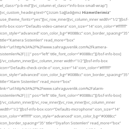
el_class=”p-b-md”][vc_column el_class=”info-box-small-wrap”]
[vc_custom_heading text=”Çözüm Sağladığımız
Hizmetlerimiz
”
use_theme_fonts=”yes”][vc_row_inner][vc_column_inner width=”1/2″][bsf-
info-box icon=”Defaults-video-camera” icon_size=”14″ icon_color=”#ffffff”
icon_style=”advanced” icon_color_bg=”#0088cc” icon_border_spacing=”35″
title=”Kamera Sistemleri” read_more=”box”
link=”url:http%3A%2F%2Fwww.sahraguvenlik.com%2Fkamera-
sistemleri%2F|||” pos=”left” title_font_color=”#0088cc”][/bsf-info-box]
[/vc_column_inner][vc_column_inner width=”1/2″][bsf-info-box
icon=”Defaults-check-circle-o” icon_size=”14″ icon_color=”#ffffff”
icon_style=”advanced” icon_color_bg=”#0088cc” icon_border_spacing=”35″
title=”Alarm Sistemleri” read_more=”box”
link=”url:http%3A%2F%2Fwww.sahraguvenlik.com%2Falarm-
sistemleri%2F|||” pos=”left” title_font_color=”#0088cc”][/bsf-info-box]
[/vc_column_inner][/vc_row_inner][vc_row_inner][vc_column_inner
width=”1/2″][bsf-info-box icon=”Defaults-microphone” icon_size=”14″
icon_color=”#ffffff” icon_style=”advanced” icon_color_bg=”#0088cc”
icon_border_spacing=”35″ title=”Diyafon Sistemleri” read_more=”box”