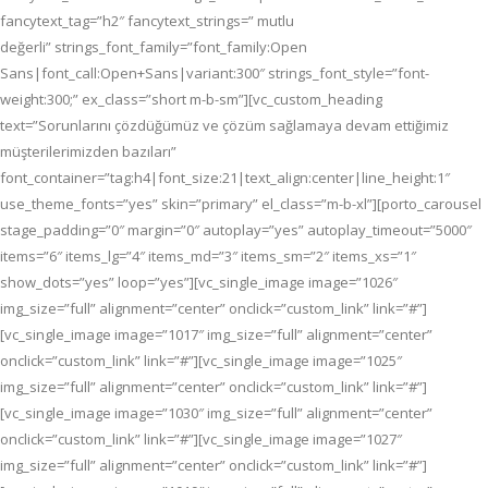
fancytext_tag=”h2″ fancytext_strings=” mutlu
değerli” strings_font_family=”font_family:Open
Sans|font_call:Open+Sans|variant:300″ strings_font_style=”font-
weight:300;” ex_class=”short m-b-sm”][vc_custom_heading
text=”Sorunlarını çözdüğümüz ve çözüm sağlamaya devam ettiğimiz
müşterilerimizden bazıları”
font_container=”tag:h4|font_size:21|text_align:center|line_height:1″
use_theme_fonts=”yes” skin=”primary” el_class=”m-b-xl”][porto_carousel
stage_padding=”0″ margin=”0″ autoplay=”yes” autoplay_timeout=”5000″
items=”6″ items_lg=”4″ items_md=”3″ items_sm=”2″ items_xs=”1″
show_dots=”yes” loop=”yes”][vc_single_image image=”1026″
img_size=”full” alignment=”center” onclick=”custom_link” link=”#”]
[vc_single_image image=”1017″ img_size=”full” alignment=”center”
onclick=”custom_link” link=”#”][vc_single_image image=”1025″
img_size=”full” alignment=”center” onclick=”custom_link” link=”#”]
[vc_single_image image=”1030″ img_size=”full” alignment=”center”
onclick=”custom_link” link=”#”][vc_single_image image=”1027″
img_size=”full” alignment=”center” onclick=”custom_link” link=”#”]