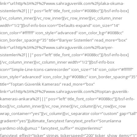
link=”url:http%3A%2F%2Fwww.sahraguvenlik.com%2Fplaka-okuma-
sistemleri%2F|||” pos=”left” title_font_color=”#0088cc”][/bsf-info-box]
[/vc_column_inner][/vc_row_inner][vc_row_inner][vc_column_inner
width=”1/2″][bsf-info-box icon=”Defaults-expand” icon_size=”14″
icon_color=”#ffffff” icon_style=”advanced” icon_color_bg=”#0088cc”
icon_border_spacing=”35″ title=”Bariyer Sistemleri” read_more=”box”
link=”url:http%3A%2F%2Fwww.sahraguvenlik.com%2Fbariyer-
sistemleri%2F|||” pos=”left” title_font_color=”#0088cc”][/bsf-info-box]
[/vc_column_inner][vc_column_inner width=”1/2″][bsf-info-box
icon=”Simple-Line-Icons-camrecorder” icon_size=”14″ icon_color=”#ffffff”
icon_style=”advanced” icon_color_bg=”#0088cc” icon_border_spacing=”35″
title=”Toptan Güvenlik Kamerası” read_more=”box”
link=”url:http%3A%2F%2Fwww.sahraguvenlik.com%2Ftoptan-guvenlik-
kamerasi-ankara%2F|||” pos=”left” title_font_color=”#0088cc”][/bsf-info-
box][/vc_column_inner][/vc_row_inner][/vc_column][/vc_row][vc_row
wrap_container=”yes”][vc_column][vc_separator color=”custom” gap=”tall”
gradient=”yes”][ultimate_fancytext fancytext_prefix=”Sorunlarına
yardımcı olduğumuz ” fancytext_suffix=” müşterilerimiz”
fancytext_effect=”ticker” strings_tickerspeed=”200″ ticker_show_items=”1″