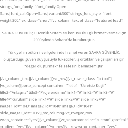
strings_font_family=”font_family:Open
Sans|font_call:Open+Sans|variant:300″ strings_font_style=”font-
weight:300;” ex_class=”short”][vc_column_text el_class=”featured lead”]
SAHRA GÜVENLİK; G
üvenlik Sistemleri konusu ile ilgili hizmet vermek için
2000 yılında Ankara’da kurulmuştur.
Türkiye’nin bütün il ve ilçelerinde hizmet veren SAHRA GÜVENLİK,
oluşturduğu güven duygusuyla tüketiciler, iş ortakları ve çalışanları için
“değer oluşturmak” felsefesini benimsemiştir.
[/vc_column_text][/vc_column][/vc_row][vc_row el_class=”p-t-xxl”]
[vc_column][porto_concept container=”” title1=”Ücretsiz Keşif”
title2=”Anlaşma” title3=”Projelendirme” link1=”#” link2=”#” link3=”#”
title4=”Kurulum” slide_link1=”#” slide_link2=”#” slide_link3=”#”
image1_id=”1043″ image2_id=”1040″ image3_id=”1041″
slide_image1_id=”1035″][/vc_column][/vc_row][vc_row
wrap_container=”yes”][vc_column][vc_separator color=”custom” gap=”tall”
gradient=”yes”][/vc_column][/vc_row][vc_row wrap_container=”yes”