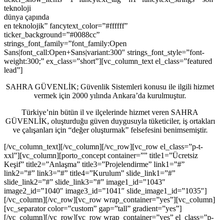
teknoloji
dünya çapında
en teknolojik” fancytext_color=”#ffffff”
ticker_background=”#0088cc”
strings_font_family=”font_family:Open
Sans|font_call:Open+Sans|variant:300″ strings_font_style=”font-
weight:300;” ex_class=”short”][vc_column_text el_class=”featured
lead”]
SAHRA GÜVENLİK; G
üvenlik Sistemleri konusu ile ilgili hizmet
vermek için 2000 yılında Ankara’da kurulmuştur.
Türkiye’nin bütün il ve ilçelerinde hizmet veren SAHRA
GÜVENLİK, oluşturduğu güven duygusuyla tüketiciler, iş ortakları
ve çalışanları için “değer oluşturmak” felsefesini benimsemiştir.
[/vc_column_text][/vc_column][/vc_row][vc_row el_class=”p-t-
xxl”][vc_column][porto_concept container=”” title1=”Ücretsiz
Keşif” title2=”Anlaşma” title3=”Projelendirme” link1=”#”
link2=”#” link3=”#” title4=”Kurulum” slide_link1=”#”
slide_link2=”#” slide_link3=”#” image1_id=”1043″
image2_id=”1040″ image3_id=”1041″ slide_image1_id=”1035″]
[/vc_column][/vc_row][vc_row wrap_container=”yes”][vc_column]
[vc_separator color=”custom” gap=”tall” gradient=”yes”]
[/vc_column][/vc_row][vc_row wrap_container=”yes” el_class=”p-