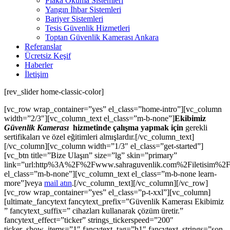
Plaka Okuma Sistemleri
Yangın İhbar Sistemleri
Bariyer Sistemleri
Tesis Güvenlik Hizmetleri
Toptan Güvenlik Kamerası Ankara
Referanslar
Ücretsiz Keşif
Haberler
İletişim
[rev_slider home-classic-color]
[vc_row wrap_container=”yes” el_class=”home-intro”][vc_column
width=”2/3″][vc_column_text el_class=”m-b-none”]
Ekibimiz
Güvenlik Kamerası
hizmetinde çalışma yapmak için
gerekli
sertifikaları ve özel eğitimleri almışlardır.[/vc_column_text]
[/vc_column][vc_column width=”1/3″ el_class=”get-started”]
[vc_btn title=”Bize Ulaşın” size=”lg” skin=”primary”
link=”url:http%3A%2F%2Fwww.sahraguvenlik.com%2Filetisim%2F|
el_class=”m-b-none”][vc_column_text el_class=”m-b-none learn-
more”]veya
mail atın
.[/vc_column_text][/vc_column][/vc_row]
[vc_row wrap_container=”yes” el_class=”p-t-xxl”][vc_column]
[ultimate_fancytext fancytext_prefix=”Güvenlik Kamerası Ekibimiz
” fancytext_suffix=” cihazları kullanarak çözüm üretir.”
fancytext_effect=”ticker” strings_tickerspeed=”200″
ticker_show_items=”1″ fancytext_tag=”h1″ fancytext_strings=”son