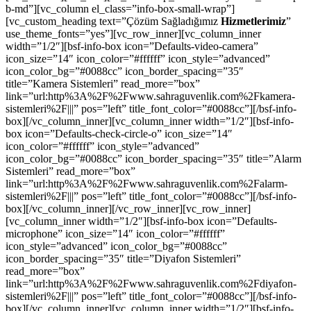
b-md”][vc_column el_class=”info-box-small-wrap”]
[vc_custom_heading text=”Çözüm Sağladığımız
Hizmetlerimiz
”
use_theme_fonts=”yes”][vc_row_inner][vc_column_inner
width=”1/2″][bsf-info-box icon=”Defaults-video-camera”
icon_size=”14″ icon_color=”#ffffff” icon_style=”advanced”
icon_color_bg=”#0088cc” icon_border_spacing=”35″
title=”Kamera Sistemleri” read_more=”box”
link=”url:http%3A%2F%2Fwww.sahraguvenlik.com%2Fkamera-
sistemleri%2F|||” pos=”left” title_font_color=”#0088cc”][/bsf-info-
box][/vc_column_inner][vc_column_inner width=”1/2″][bsf-info-
box icon=”Defaults-check-circle-o” icon_size=”14″
icon_color=”#ffffff” icon_style=”advanced”
icon_color_bg=”#0088cc” icon_border_spacing=”35″ title=”Alarm
Sistemleri” read_more=”box”
link=”url:http%3A%2F%2Fwww.sahraguvenlik.com%2Falarm-
sistemleri%2F|||” pos=”left” title_font_color=”#0088cc”][/bsf-info-
box][/vc_column_inner][/vc_row_inner][vc_row_inner]
[vc_column_inner width=”1/2″][bsf-info-box icon=”Defaults-
microphone” icon_size=”14″ icon_color=”#ffffff”
icon_style=”advanced” icon_color_bg=”#0088cc”
icon_border_spacing=”35″ title=”Diyafon Sistemleri”
read_more=”box”
link=”url:http%3A%2F%2Fwww.sahraguvenlik.com%2Fdiyafon-
sistemleri%2F|||” pos=”left” title_font_color=”#0088cc”][/bsf-info-
box][/vc_column_inner][vc_column_inner width=”1/2″][bsf-info-