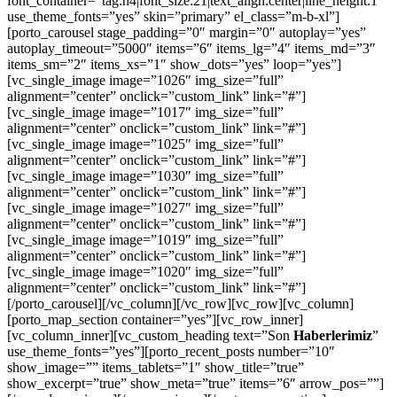
font_container=”tag:h4|font_size:21|text_align:center|line_height:1″
use_theme_fonts=”yes” skin=”primary” el_class=”m-b-xl”]
[porto_carousel stage_padding=”0″ margin=”0″ autoplay=”yes”
autoplay_timeout=”5000″ items=”6″ items_lg=”4″ items_md=”3″
items_sm=”2″ items_xs=”1″ show_dots=”yes” loop=”yes”]
[vc_single_image image=”1026″ img_size=”full”
alignment=”center” onclick=”custom_link” link=”#”]
[vc_single_image image=”1017″ img_size=”full”
alignment=”center” onclick=”custom_link” link=”#”]
[vc_single_image image=”1025″ img_size=”full”
alignment=”center” onclick=”custom_link” link=”#”]
[vc_single_image image=”1030″ img_size=”full”
alignment=”center” onclick=”custom_link” link=”#”]
[vc_single_image image=”1027″ img_size=”full”
alignment=”center” onclick=”custom_link” link=”#”]
[vc_single_image image=”1019″ img_size=”full”
alignment=”center” onclick=”custom_link” link=”#”]
[vc_single_image image=”1020″ img_size=”full”
alignment=”center” onclick=”custom_link” link=”#”]
[/porto_carousel][/vc_column][/vc_row][vc_row][vc_column]
[porto_map_section container=”yes”][vc_row_inner]
[vc_column_inner][vc_custom_heading text=”Son
Haberlerimiz
”
use_theme_fonts=”yes”][porto_recent_posts number=”10″
show_image=”” items_tablets=”1″ show_title=”true”
show_excerpt=”true” show_meta=”true” items=”6″ arrow_pos=””]