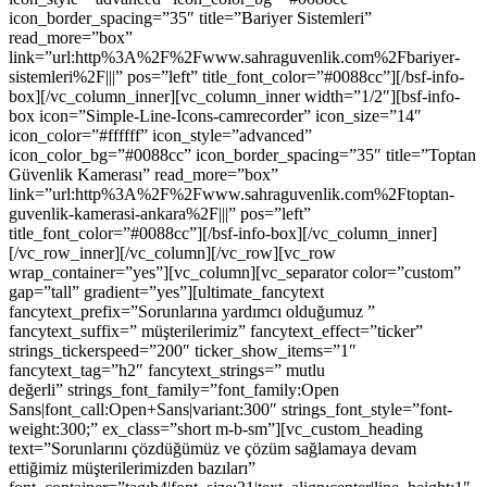
icon_border_spacing=”35″ title=”Bariyer Sistemleri”
read_more=”box”
link=”url:http%3A%2F%2Fwww.sahraguvenlik.com%2Fbariyer-
sistemleri%2F|||” pos=”left” title_font_color=”#0088cc”][/bsf-info-
box][/vc_column_inner][vc_column_inner width=”1/2″][bsf-info-
box icon=”Simple-Line-Icons-camrecorder” icon_size=”14″
icon_color=”#ffffff” icon_style=”advanced”
icon_color_bg=”#0088cc” icon_border_spacing=”35″ title=”Toptan
Güvenlik Kamerası” read_more=”box”
link=”url:http%3A%2F%2Fwww.sahraguvenlik.com%2Ftoptan-
guvenlik-kamerasi-ankara%2F|||” pos=”left”
title_font_color=”#0088cc”][/bsf-info-box][/vc_column_inner]
[/vc_row_inner][/vc_column][/vc_row][vc_row
wrap_container=”yes”][vc_column][vc_separator color=”custom”
gap=”tall” gradient=”yes”][ultimate_fancytext
fancytext_prefix=”Sorunlarına yardımcı olduğumuz ”
fancytext_suffix=” müşterilerimiz” fancytext_effect=”ticker”
strings_tickerspeed=”200″ ticker_show_items=”1″
fancytext_tag=”h2″ fancytext_strings=” mutlu
değerli” strings_font_family=”font_family:Open
Sans|font_call:Open+Sans|variant:300″ strings_font_style=”font-
weight:300;” ex_class=”short m-b-sm”][vc_custom_heading
text=”Sorunlarını çözdüğümüz ve çözüm sağlamaya devam
ettiğimiz müşterilerimizden bazıları”