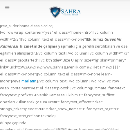
[rev_slider home-classic-color]
[vc_row wrap_container=”yes” el_class=”home-intro”][vc_column
width=”2/3″][vc_column_text el_class=”m-b-none”]
Ekibimiz
Güvenlik
Kamerası
hizmetinde çalışma yapmak için
gerekli sertifikaları ve özel
eğitimleri almışlardır.[/vc_column_text][/vc_column][vc_column width=”1/3″
el_class=”get-started”][vc_btn title=”Bize Ulaşın” size=”lg” skin=”primary”
link=”url:http%3A%2F%2Fwww.sahraguvenlik.com%2Filetisim%2F|||”
el_class=”m-b-none”][vc_column_text el_class=”m-b-none learn-
more”]veya
mail atın
.[/vc_column_text][/vc_column][/vc_row][vc_row
wrap_container=”yes” el_class=”p-t-xxl”][vc_column][ultimate_fancytext
fancytext_prefix=”Güvenlik Kamerası Ekibimiz ” fancytext_suffix=”
cihazları kullanarak çözüm üretir.” fancytext_effect=”ticker”
strings_tickerspeed=”200″ ticker_show_items=”1″ fancytext_tag=”h1″
fancytext_strings=”son teknoloji
dünya çapında
en teknolojik” fancytext_color=”#ffffff” ticker_background=”#0088cc”