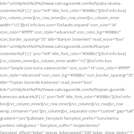
link=”url:http%3A%2F%2Fwww.sahraguvenlik.com%2Fplaka-okuma-
sistemleri%2F|||” pos=”left” title_font_color=”#0088cc”][/bsf-info-box]
[/vc_column_inner][/vc_row_inner][vc_row_inner][vc_column_inner
width=”1/2″][bsf-info-box icon=”Defaults-expand” icon_size=”14″
icon_color=”#ffffff” icon_style=”advanced” icon_color_bg=”#0088cc”
icon_border_spacing=”35″ title=”Bariyer Sistemleri” read_more=”box”
link=”url:http%3A%2F%2Fwww.sahraguvenlik.com%2Fbariyer-
sistemleri%2F|||” pos=”left” title_font_color=”#0088cc”][/bsf-info-box]
[/vc_column_inner][vc_column_inner width=”1/2″][bsf-info-box
icon=”Simple-Line-Icons-camrecorder” icon_size=”14″ icon_color=”#ffffff”
icon_style=”advanced” icon_color_bg=”#0088cc” icon_border_spacing=”35″
title=”Toptan Güvenlik Kamerası” read_more=”box”
link=”url:http%3A%2F%2Fwww.sahraguvenlik.com%2Ftoptan-guvenlik-
kamerasi-ankara%2F|||” pos=”left” title_font_color=”#0088cc”][/bsf-info-
box][/vc_column_inner][/vc_row_inner][/vc_column][/vc_row][vc_row
wrap_container=”yes”][vc_column][vc_separator color=”custom” gap=”tall”
gradient=”yes”][ultimate_fancytext fancytext_prefix=”Sorunlarına
yardımcı olduğumuz ” fancytext_suffix=” müşterilerimiz”
fancytext_effect=”ticker” strings_tickerspeed=”200″ ticker_show_items=”1″