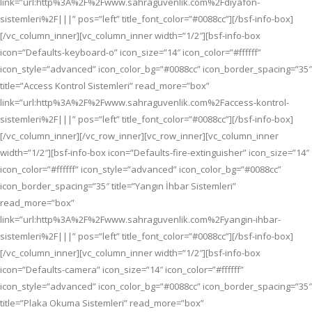
link=”url:http%3A%2F%2Fwww.sahraguvenlik.com%2Fdiyafon-
sistemleri%2F|||” pos=”left” title_font_color=”#0088cc”][/bsf-info-box]
[/vc_column_inner][vc_column_inner width=”1/2″][bsf-info-box
icon=”Defaults-keyboard-o” icon_size=”14″ icon_color=”#ffffff”
icon_style=”advanced” icon_color_bg=”#0088cc” icon_border_spacing=”35″
title=”Access Kontrol Sistemleri” read_more=”box”
link=”url:http%3A%2F%2Fwww.sahraguvenlik.com%2Faccess-kontrol-
sistemleri%2F|||” pos=”left” title_font_color=”#0088cc”][/bsf-info-box]
[/vc_column_inner][/vc_row_inner][vc_row_inner][vc_column_inner
width=”1/2″][bsf-info-box icon=”Defaults-fire-extinguisher” icon_size=”14″
icon_color=”#ffffff” icon_style=”advanced” icon_color_bg=”#0088cc”
icon_border_spacing=”35″ title=”Yangın İhbar Sistemleri”
read_more=”box”
link=”url:http%3A%2F%2Fwww.sahraguvenlik.com%2Fyangin-ihbar-
sistemleri%2F|||” pos=”left” title_font_color=”#0088cc”][/bsf-info-box]
[/vc_column_inner][vc_column_inner width=”1/2″][bsf-info-box
icon=”Defaults-camera” icon_size=”14″ icon_color=”#ffffff”
icon_style=”advanced” icon_color_bg=”#0088cc” icon_border_spacing=”35″
title=”Plaka Okuma Sistemleri” read_more=”box”