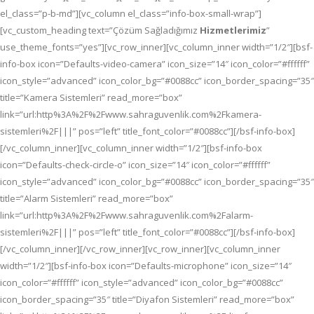
el_class=”p-b-md”][vc_column el_class=”info-box-small-wrap”]
[vc_custom_heading text=”Çözüm Sağladığımız
Hizmetlerimiz
”
use_theme_fonts=”yes”][vc_row_inner][vc_column_inner width=”1/2″][bsf-
info-box icon=”Defaults-video-camera” icon_size=”14″ icon_color=”#ffffff”
icon_style=”advanced” icon_color_bg=”#0088cc” icon_border_spacing=”35″
title=”Kamera Sistemleri” read_more=”box”
link=”url:http%3A%2F%2Fwww.sahraguvenlik.com%2Fkamera-
sistemleri%2F|||” pos=”left” title_font_color=”#0088cc”][/bsf-info-box]
[/vc_column_inner][vc_column_inner width=”1/2″][bsf-info-box
icon=”Defaults-check-circle-o” icon_size=”14″ icon_color=”#ffffff”
icon_style=”advanced” icon_color_bg=”#0088cc” icon_border_spacing=”35″
title=”Alarm Sistemleri” read_more=”box”
link=”url:http%3A%2F%2Fwww.sahraguvenlik.com%2Falarm-
sistemleri%2F|||” pos=”left” title_font_color=”#0088cc”][/bsf-info-box]
[/vc_column_inner][/vc_row_inner][vc_row_inner][vc_column_inner
width=”1/2″][bsf-info-box icon=”Defaults-microphone” icon_size=”14″
icon_color=”#ffffff” icon_style=”advanced” icon_color_bg=”#0088cc”
icon_border_spacing=”35″ title=”Diyafon Sistemleri” read_more=”box”