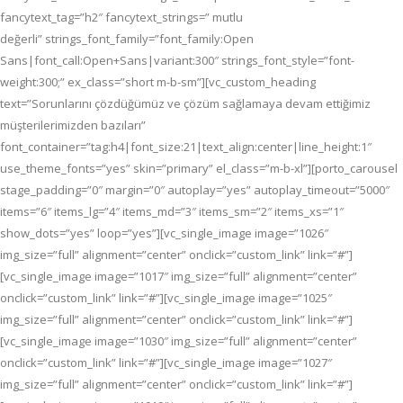
fancytext_tag=”h2″ fancytext_strings=” mutlu
değerli” strings_font_family=”font_family:Open
Sans|font_call:Open+Sans|variant:300″ strings_font_style=”font-
weight:300;” ex_class=”short m-b-sm”][vc_custom_heading
text=”Sorunlarını çözdüğümüz ve çözüm sağlamaya devam ettiğimiz
müşterilerimizden bazıları”
font_container=”tag:h4|font_size:21|text_align:center|line_height:1″
use_theme_fonts=”yes” skin=”primary” el_class=”m-b-xl”][porto_carousel
stage_padding=”0″ margin=”0″ autoplay=”yes” autoplay_timeout=”5000″
items=”6″ items_lg=”4″ items_md=”3″ items_sm=”2″ items_xs=”1″
show_dots=”yes” loop=”yes”][vc_single_image image=”1026″
img_size=”full” alignment=”center” onclick=”custom_link” link=”#”]
[vc_single_image image=”1017″ img_size=”full” alignment=”center”
onclick=”custom_link” link=”#”][vc_single_image image=”1025″
img_size=”full” alignment=”center” onclick=”custom_link” link=”#”]
[vc_single_image image=”1030″ img_size=”full” alignment=”center”
onclick=”custom_link” link=”#”][vc_single_image image=”1027″
img_size=”full” alignment=”center” onclick=”custom_link” link=”#”]