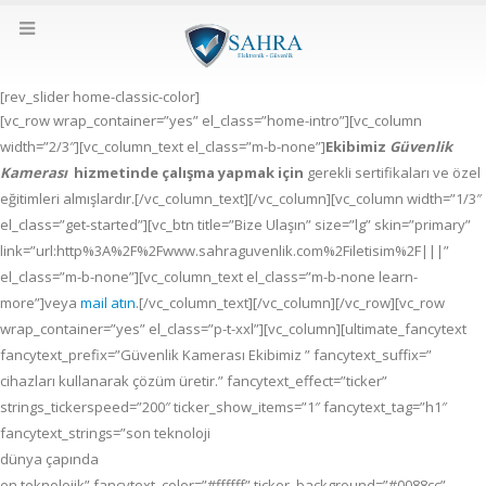
[rev_slider home-classic-color]
[vc_row wrap_container=”yes” el_class=”home-intro”][vc_column
width=”2/3″][vc_column_text el_class=”m-b-none”]
Ekibimiz
Güvenlik
Kamerası
hizmetinde çalışma yapmak için
gerekli sertifikaları ve özel
eğitimleri almışlardır.[/vc_column_text][/vc_column][vc_column width=”1/3″
el_class=”get-started”][vc_btn title=”Bize Ulaşın” size=”lg” skin=”primary”
link=”url:http%3A%2F%2Fwww.sahraguvenlik.com%2Filetisim%2F|||”
el_class=”m-b-none”][vc_column_text el_class=”m-b-none learn-
more”]veya
mail atın
.[/vc_column_text][/vc_column][/vc_row][vc_row
wrap_container=”yes” el_class=”p-t-xxl”][vc_column][ultimate_fancytext
fancytext_prefix=”Güvenlik Kamerası Ekibimiz ” fancytext_suffix=”
cihazları kullanarak çözüm üretir.” fancytext_effect=”ticker”
strings_tickerspeed=”200″ ticker_show_items=”1″ fancytext_tag=”h1″
fancytext_strings=”son teknoloji
dünya çapında
en teknolojik” fancytext_color=”#ffffff” ticker_background=”#0088cc”