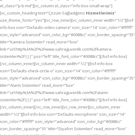
el_class=”p-b-md”][vc_column el_class=”info-box-small-wrap”]
[vc_custom_heading text=”Çözüm Sağladığımız
Hizmetlerimiz
”
use_theme_fonts=”yes”][vc_row_inner][vc_column_inner width=”1/2″][bsf-
info-box icon=”Defaults-video-camera” icon_size=”14″ icon_color=”#ffffff”
icon_style=”advanced” icon_color_bg=”#0088cc” icon_border_spacing=”35″
title=”Kamera Sistemleri” read_more=”box”
link=”url:http%3A%2F%2Fwww.sahraguvenlik.com%2Fkamera-
sistemleri%2F|||” pos=”left” title_font_color=”#0088cc”][/bsf-info-box]
[/vc_column_inner][vc_column_inner width=”1/2″][bsf-info-box
icon=”Defaults-check-circle-o” icon_size=”14″ icon_color=”#ffffff”
icon_style=”advanced” icon_color_bg=”#0088cc” icon_border_spacing=”35″
title=”Alarm Sistemleri” read_more=”box”
link=”url:http%3A%2F%2Fwww.sahraguvenlik.com%2Falarm-
sistemleri%2F|||” pos=”left” title_font_color=”#0088cc”][/bsf-info-box]
[/vc_column_inner][/vc_row_inner][vc_row_inner][vc_column_inner
width=”1/2″][bsf-info-box icon=”Defaults-microphone” icon_size=”14″
icon_color=”#ffffff” icon_style=”advanced” icon_color_bg=”#0088cc”
icon_border_spacing=”35″ title=”Diyafon Sistemleri” read_more=”box”