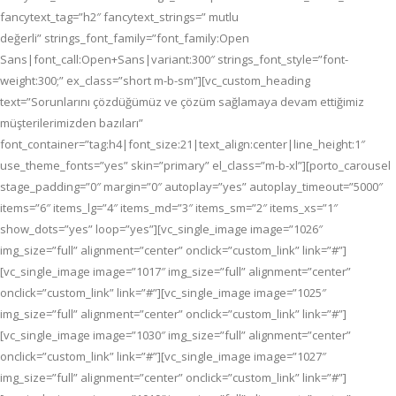
fancytext_tag=”h2″ fancytext_strings=” mutlu
değerli” strings_font_family=”font_family:Open
Sans|font_call:Open+Sans|variant:300″ strings_font_style=”font-
weight:300;” ex_class=”short m-b-sm”][vc_custom_heading
text=”Sorunlarını çözdüğümüz ve çözüm sağlamaya devam ettiğimiz
müşterilerimizden bazıları”
font_container=”tag:h4|font_size:21|text_align:center|line_height:1″
use_theme_fonts=”yes” skin=”primary” el_class=”m-b-xl”][porto_carousel
stage_padding=”0″ margin=”0″ autoplay=”yes” autoplay_timeout=”5000″
items=”6″ items_lg=”4″ items_md=”3″ items_sm=”2″ items_xs=”1″
show_dots=”yes” loop=”yes”][vc_single_image image=”1026″
img_size=”full” alignment=”center” onclick=”custom_link” link=”#”]
[vc_single_image image=”1017″ img_size=”full” alignment=”center”
onclick=”custom_link” link=”#”][vc_single_image image=”1025″
img_size=”full” alignment=”center” onclick=”custom_link” link=”#”]
[vc_single_image image=”1030″ img_size=”full” alignment=”center”
onclick=”custom_link” link=”#”][vc_single_image image=”1027″
img_size=”full” alignment=”center” onclick=”custom_link” link=”#”]