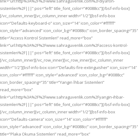
link=”url:http%3A%2F%2Fwww.sahraguvenlik.com%2Fdiyafon-
sistemleri%2F|||” pos=”left” title_font_color=”#0088cc”][/bsf-info-box]
[/vc_column_inner][vc_column_inner width=”1/2″][bsf-info-box
icon=”Defaults-keyboard-o” icon_size=”14″ icon_color=”#ffffff”
icon_style=”advanced” icon_color_bg=”#0088cc” icon_border_spacing=”35″
title=”Access Kontrol Sistemleri” read_more=”box”
link=”url:http%3A%2F%2Fwww.sahraguvenlik.com%2Faccess-kontrol-
sistemleri%2F|||” pos=”left” title_font_color=”#0088cc”][/bsf-info-box]
[/vc_column_inner][/vc_row_inner][vc_row_inner][vc_column_inner
width=”1/2″][bsf-info-box icon=”Defaults-fire-extinguisher” icon_size=”14″
icon_color=”#ffffff” icon_style=”advanced” icon_color_bg=”#0088cc”
icon_border_spacing=”35″ title=”Yangın İhbar Sistemleri”
read_more=”box”
link=”url:http%3A%2F%2Fwww.sahraguvenlik.com%2Fyangin-ihbar-
sistemleri%2F|||” pos=”left” title_font_color=”#0088cc”][/bsf-info-box]
[/vc_column_inner][vc_column_inner width=”1/2″][bsf-info-box
icon=”Defaults-camera” icon_size=”14″ icon_color=”#ffffff”
icon_style=”advanced” icon_color_bg=”#0088cc” icon_border_spacing=”35″
title=”Plaka Okuma Sistemleri” read_more=”box”