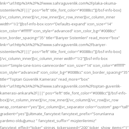
link=”url:http%3A%2F%2Fwww.sahraguvenlik.com%2Fplaka-okuma-
sistemleri%2F|||” pos=”left” title_font_color=”#0088cc”][/bsf-info-box]
[/vc_column_inner][/vc_row_inner][vc_row_inner][vc_column_inner
width=”1/2″][bsf-info-box icon=”Defaults-expand” icon_size=”14″
icon_color=”#ffffff” icon_style=”advanced” icon_color_bg=”#0088cc”
icon_border_spacing=”35″ title=”Bariyer Sistemleri” read_more=”box”
link=”url:http%3A%2F%2Fwww.sahraguvenlik.com%2Fbariyer-
sistemleri%2F|||” pos=”left” title_font_color=”#0088cc”][/bsf-info-box]
[/vc_column_inner][vc_column_inner width=”1/2″][bsf-info-box
icon=”Simple-Line-Icons-camrecorder” icon_size=”14″ icon_color=”#ffffff”
icon_style=”advanced” icon_color_bg=”#0088cc” icon_border_spacing=”35″
title=”Toptan Güvenlik Kamerası” read_more=”box”
link=”url:http%3A%2F%2Fwww.sahraguvenlik.com%2Ftoptan-guvenlik-
kamerasi-ankara%2F|||” pos=”left” title_font_color=”#0088cc”][/bsf-info-
box][/vc_column_inner][/vc_row_inner][/vc_column][/vc_row][vc_row
wrap_container=”yes”][vc_column][vc_separator color=”custom” gap=”tall”
gradient=”yes”][ultimate_fancytext fancytext_prefix=”Sorunlarına
yardımcı olduğumuz ” fancytext_suffix=” müşterilerimiz”
fancytext_effect=”ticker” strings_tickerspeed=”200″ ticker_show_items=”1″