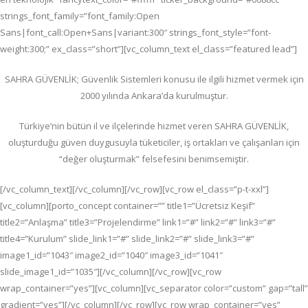
strings_font_family=”font_family:Open
Sans|font_call:Open+Sans|variant:300″ strings_font_style=”font-
weight:300;” ex_class=”short”][vc_column_text el_class=”featured lead”]
SAHRA GÜVENLİK; G
üvenlik Sistemleri konusu ile ilgili hizmet vermek için
2000 yılında Ankara’da kurulmuştur.
Türkiye’nin bütün il ve ilçelerinde hizmet veren SAHRA GÜVENLİK,
oluşturduğu güven duygusuyla tüketiciler, iş ortakları ve çalışanları için
“değer oluşturmak” felsefesini benimsemiştir.
[/vc_column_text][/vc_column][/vc_row][vc_row el_class=”p-t-xxl”]
[vc_column][porto_concept container=”” title1=”Ücretsiz Keşif”
title2=”Anlaşma” title3=”Projelendirme” link1=”#” link2=”#” link3=”#”
title4=”Kurulum” slide_link1=”#” slide_link2=”#” slide_link3=”#”
image1_id=”1043″ image2_id=”1040″ image3_id=”1041″
slide_image1_id=”1035″][/vc_column][/vc_row][vc_row
wrap_container=”yes”][vc_column][vc_separator color=”custom” gap=”tall”
gradient=”yes”][/vc_column][/vc_row][vc_row wrap_container=”yes”