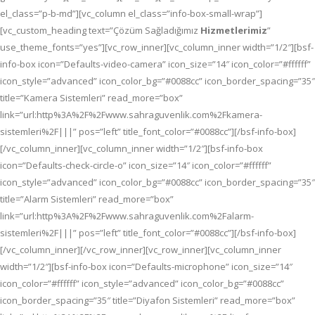
el_class=”p-b-md”][vc_column el_class=”info-box-small-wrap”]
[vc_custom_heading text=”Çözüm Sağladığımız
Hizmetlerimiz
”
use_theme_fonts=”yes”][vc_row_inner][vc_column_inner width=”1/2″][bsf-
info-box icon=”Defaults-video-camera” icon_size=”14″ icon_color=”#ffffff”
icon_style=”advanced” icon_color_bg=”#0088cc” icon_border_spacing=”35″
title=”Kamera Sistemleri” read_more=”box”
link=”url:http%3A%2F%2Fwww.sahraguvenlik.com%2Fkamera-
sistemleri%2F|||” pos=”left” title_font_color=”#0088cc”][/bsf-info-box]
[/vc_column_inner][vc_column_inner width=”1/2″][bsf-info-box
icon=”Defaults-check-circle-o” icon_size=”14″ icon_color=”#ffffff”
icon_style=”advanced” icon_color_bg=”#0088cc” icon_border_spacing=”35″
title=”Alarm Sistemleri” read_more=”box”
link=”url:http%3A%2F%2Fwww.sahraguvenlik.com%2Falarm-
sistemleri%2F|||” pos=”left” title_font_color=”#0088cc”][/bsf-info-box]
[/vc_column_inner][/vc_row_inner][vc_row_inner][vc_column_inner
width=”1/2″][bsf-info-box icon=”Defaults-microphone” icon_size=”14″
icon_color=”#ffffff” icon_style=”advanced” icon_color_bg=”#0088cc”
icon_border_spacing=”35″ title=”Diyafon Sistemleri” read_more=”box”