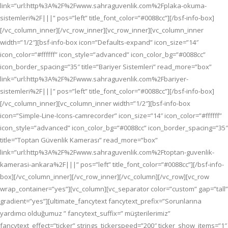
link=”url:http%3A%2F%2Fwww.sahraguvenlik.com%2Fplaka-okuma-
sistemleri%2F|||” pos=”left” title_font_color=”#0088cc”][/bsf-info-box]
[/vc_column_inner][/vc_row_inner][vc_row_inner][vc_column_inner
width=”1/2″][bsf-info-box icon=”Defaults-expand” icon_size=”14″
icon_color=”#ffffff” icon_style=”advanced” icon_color_bg=”#0088cc”
icon_border_spacing=”35″ title=”Bariyer Sistemleri” read_more=”box”
link=”url:http%3A%2F%2Fwww.sahraguvenlik.com%2Fbariyer-
sistemleri%2F|||” pos=”left” title_font_color=”#0088cc”][/bsf-info-box]
[/vc_column_inner][vc_column_inner width=”1/2″][bsf-info-box
icon=”Simple-Line-Icons-camrecorder” icon_size=”14″ icon_color=”#ffffff”
icon_style=”advanced” icon_color_bg=”#0088cc” icon_border_spacing=”35″
title=”Toptan Güvenlik Kamerası” read_more=”box”
link=”url:http%3A%2F%2Fwww.sahraguvenlik.com%2Ftoptan-guvenlik-
kamerasi-ankara%2F|||” pos=”left” title_font_color=”#0088cc”][/bsf-info-
box][/vc_column_inner][/vc_row_inner][/vc_column][/vc_row][vc_row
wrap_container=”yes”][vc_column][vc_separator color=”custom” gap=”tall”
gradient=”yes”][ultimate_fancytext fancytext_prefix=”Sorunlarına
yardımcı olduğumuz ” fancytext_suffix=” müşterilerimiz”
fancytext_effect=”ticker” strings_tickerspeed=”200″ ticker_show_items=”1″