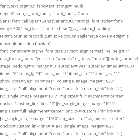
fancytext_tag=”h2″ fancytext_strings=” mutlu
değerli” strings_font_family=”font_family:Open
Sans|font_call:Open+Sans|variant:300″ strings_font_style=”font-
weight:300;” ex_class=”short m-b-sm”][vc_custom_heading
text=”Sorunlarını çözdüğümüz ve çözüm sağlamaya devam ettiğimiz
müşterilerimizden bazıları”
font_container=”tag:h4|font_size:21|text_align:center|line_height:1″
use_theme_fonts=”yes” skin=”primary” el_class=”m-b-xl”][porto_carousel
stage_padding=”0″ margin=”0″ autoplay=”yes” autoplay_timeout=”5000″
items=”6″ items_lg=”4″ items_md=”3″ items_sm=”2″ items_xs=”1″
show_dots=”yes” loop=”yes”][vc_single_image image=”1026″
img_size=”full” alignment=”center” onclick=”custom_link” link=”#”]
[vc_single_image image=”1017″ img_size=”full” alignment=”center”
onclick=”custom_link” link=”#”][vc_single_image image=”1025″
img_size=”full” alignment=”center” onclick=”custom_link” link=”#”]
[vc_single_image image=”1030″ img_size=”full” alignment=”center”
onclick=”custom_link” link=”#”][vc_single_image image=”1027″
img_size=”full” alignment=”center” onclick=”custom_link” link=”#”]