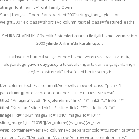
strings_font_family=”font_family:Open
Sans|font_call:Open+Sans|variant:300″ strings_font_style=”font-
weight:300;” ex_class=”short”][vc_column_text el_class=”featured lead”]
SAHRA GÜVENLİK; G
üvenlik Sistemleri konusu ile ilgili hizmet vermek için
2000 yılında Ankara’da kurulmuştur.
Türkiye’nin bütün il ve ilçelerinde hizmet veren SAHRA GÜVENLİK,
oluşturduğu güven duygusuyla tüketiciler, iş ortakları ve çalışanları için
“değer oluşturmak” felsefesini benimsemiştir.
[/vc_column_text][/vc_column][/vc_row][vc_row el_class=”p-t-xxl”]
[vc_column][porto_concept container=”” title1=”Ücretsiz Keşif”
title2=”Anlaşma” title3=”Projelendirme” link1=”#” link2=”#” link3=”#”
title4=”Kurulum” slide_link1=”#” slide_link2=”#” slide_link3=”#”
image1_id=”1043″ image2_id=”1040″ image3_id=”1041″
slide_image1_id=”1035″][/vc_column][/vc_row][vc_row
wrap_container=”yes”][vc_column][vc_separator color=”custom” gap=”tall”
gradient=”yes”][/vc_column][/vc_row][vc_row wrap_container=”yes”