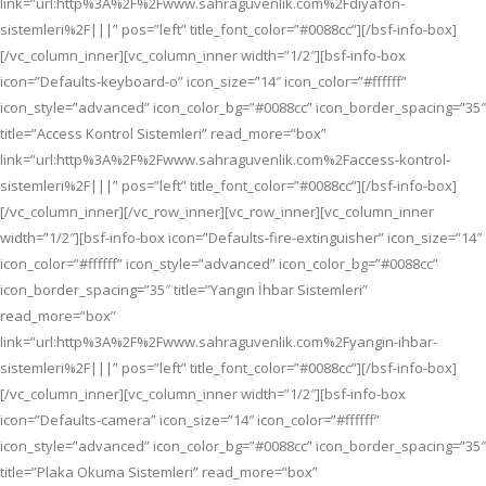
link=”url:http%3A%2F%2Fwww.sahraguvenlik.com%2Fdiyafon-
sistemleri%2F|||” pos=”left” title_font_color=”#0088cc”][/bsf-info-box]
[/vc_column_inner][vc_column_inner width=”1/2″][bsf-info-box
icon=”Defaults-keyboard-o” icon_size=”14″ icon_color=”#ffffff”
icon_style=”advanced” icon_color_bg=”#0088cc” icon_border_spacing=”35″
title=”Access Kontrol Sistemleri” read_more=”box”
link=”url:http%3A%2F%2Fwww.sahraguvenlik.com%2Faccess-kontrol-
sistemleri%2F|||” pos=”left” title_font_color=”#0088cc”][/bsf-info-box]
[/vc_column_inner][/vc_row_inner][vc_row_inner][vc_column_inner
width=”1/2″][bsf-info-box icon=”Defaults-fire-extinguisher” icon_size=”14″
icon_color=”#ffffff” icon_style=”advanced” icon_color_bg=”#0088cc”
icon_border_spacing=”35″ title=”Yangın İhbar Sistemleri”
read_more=”box”
link=”url:http%3A%2F%2Fwww.sahraguvenlik.com%2Fyangin-ihbar-
sistemleri%2F|||” pos=”left” title_font_color=”#0088cc”][/bsf-info-box]
[/vc_column_inner][vc_column_inner width=”1/2″][bsf-info-box
icon=”Defaults-camera” icon_size=”14″ icon_color=”#ffffff”
icon_style=”advanced” icon_color_bg=”#0088cc” icon_border_spacing=”35″
title=”Plaka Okuma Sistemleri” read_more=”box”