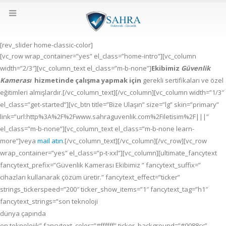
[rev_slider home-classic-color]
[vc_row wrap_container=”yes” el_class=”home-intro”][vc_column
width=”2/3″][vc_column_text el_class=”m-b-none”]
Ekibimiz
Güvenlik
Kamerası
hizmetinde çalışma yapmak için
gerekli sertifikaları ve özel
eğitimleri almışlardır.[/vc_column_text][/vc_column][vc_column width=”1/3″
el_class=”get-started”][vc_btn title=”Bize Ulaşın” size=”lg” skin=”primary”
link=”url:http%3A%2F%2Fwww.sahraguvenlik.com%2Filetisim%2F|||”
el_class=”m-b-none”][vc_column_text el_class=”m-b-none learn-
more”]veya
mail atın
.[/vc_column_text][/vc_column][/vc_row][vc_row
wrap_container=”yes” el_class=”p-t-xxl”][vc_column][ultimate_fancytext
fancytext_prefix=”Güvenlik Kamerası Ekibimiz ” fancytext_suffix=”
cihazları kullanarak çözüm üretir.” fancytext_effect=”ticker”
strings_tickerspeed=”200″ ticker_show_items=”1″ fancytext_tag=”h1″
fancytext_strings=”son teknoloji
dünya çapında
en teknolojik” fancytext_color=”#ffffff” ticker_background=”#0088cc”