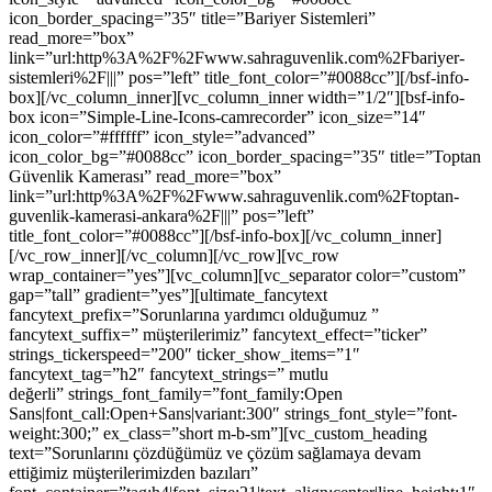
icon_border_spacing=”35″ title=”Bariyer Sistemleri”
read_more=”box”
link=”url:http%3A%2F%2Fwww.sahraguvenlik.com%2Fbariyer-
sistemleri%2F|||” pos=”left” title_font_color=”#0088cc”][/bsf-info-
box][/vc_column_inner][vc_column_inner width=”1/2″][bsf-info-
box icon=”Simple-Line-Icons-camrecorder” icon_size=”14″
icon_color=”#ffffff” icon_style=”advanced”
icon_color_bg=”#0088cc” icon_border_spacing=”35″ title=”Toptan
Güvenlik Kamerası” read_more=”box”
link=”url:http%3A%2F%2Fwww.sahraguvenlik.com%2Ftoptan-
guvenlik-kamerasi-ankara%2F|||” pos=”left”
title_font_color=”#0088cc”][/bsf-info-box][/vc_column_inner]
[/vc_row_inner][/vc_column][/vc_row][vc_row
wrap_container=”yes”][vc_column][vc_separator color=”custom”
gap=”tall” gradient=”yes”][ultimate_fancytext
fancytext_prefix=”Sorunlarına yardımcı olduğumuz ”
fancytext_suffix=” müşterilerimiz” fancytext_effect=”ticker”
strings_tickerspeed=”200″ ticker_show_items=”1″
fancytext_tag=”h2″ fancytext_strings=” mutlu
değerli” strings_font_family=”font_family:Open
Sans|font_call:Open+Sans|variant:300″ strings_font_style=”font-
weight:300;” ex_class=”short m-b-sm”][vc_custom_heading
text=”Sorunlarını çözdüğümüz ve çözüm sağlamaya devam
ettiğimiz müşterilerimizden bazıları”