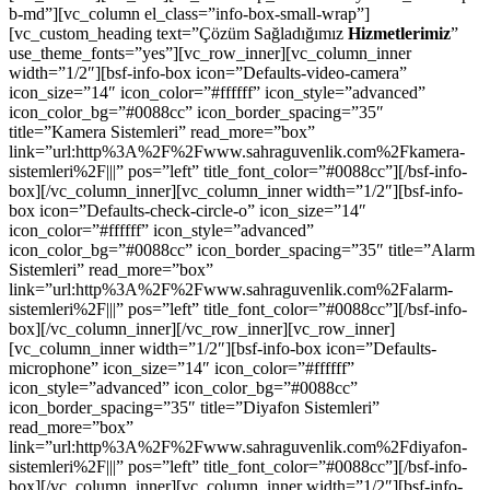
b-md”][vc_column el_class=”info-box-small-wrap”]
[vc_custom_heading text=”Çözüm Sağladığımız
Hizmetlerimiz
”
use_theme_fonts=”yes”][vc_row_inner][vc_column_inner
width=”1/2″][bsf-info-box icon=”Defaults-video-camera”
icon_size=”14″ icon_color=”#ffffff” icon_style=”advanced”
icon_color_bg=”#0088cc” icon_border_spacing=”35″
title=”Kamera Sistemleri” read_more=”box”
link=”url:http%3A%2F%2Fwww.sahraguvenlik.com%2Fkamera-
sistemleri%2F|||” pos=”left” title_font_color=”#0088cc”][/bsf-info-
box][/vc_column_inner][vc_column_inner width=”1/2″][bsf-info-
box icon=”Defaults-check-circle-o” icon_size=”14″
icon_color=”#ffffff” icon_style=”advanced”
icon_color_bg=”#0088cc” icon_border_spacing=”35″ title=”Alarm
Sistemleri” read_more=”box”
link=”url:http%3A%2F%2Fwww.sahraguvenlik.com%2Falarm-
sistemleri%2F|||” pos=”left” title_font_color=”#0088cc”][/bsf-info-
box][/vc_column_inner][/vc_row_inner][vc_row_inner]
[vc_column_inner width=”1/2″][bsf-info-box icon=”Defaults-
microphone” icon_size=”14″ icon_color=”#ffffff”
icon_style=”advanced” icon_color_bg=”#0088cc”
icon_border_spacing=”35″ title=”Diyafon Sistemleri”
read_more=”box”
link=”url:http%3A%2F%2Fwww.sahraguvenlik.com%2Fdiyafon-
sistemleri%2F|||” pos=”left” title_font_color=”#0088cc”][/bsf-info-
box][/vc_column_inner][vc_column_inner width=”1/2″][bsf-info-