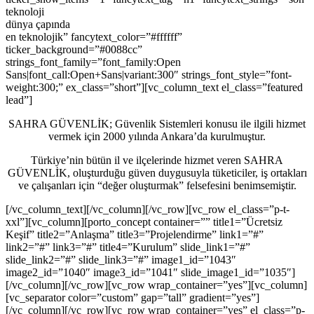
teknoloji
dünya çapında
en teknolojik” fancytext_color=”#ffffff”
ticker_background=”#0088cc”
strings_font_family=”font_family:Open
Sans|font_call:Open+Sans|variant:300″ strings_font_style=”font-
weight:300;” ex_class=”short”][vc_column_text el_class=”featured
lead”]
SAHRA GÜVENLİK; G
üvenlik Sistemleri konusu ile ilgili hizmet
vermek için 2000 yılında Ankara’da kurulmuştur.
Türkiye’nin bütün il ve ilçelerinde hizmet veren SAHRA
GÜVENLİK, oluşturduğu güven duygusuyla tüketiciler, iş ortakları
ve çalışanları için “değer oluşturmak” felsefesini benimsemiştir.
[/vc_column_text][/vc_column][/vc_row][vc_row el_class=”p-t-
xxl”][vc_column][porto_concept container=”” title1=”Ücretsiz
Keşif” title2=”Anlaşma” title3=”Projelendirme” link1=”#”
link2=”#” link3=”#” title4=”Kurulum” slide_link1=”#”
slide_link2=”#” slide_link3=”#” image1_id=”1043″
image2_id=”1040″ image3_id=”1041″ slide_image1_id=”1035″]
[/vc_column][/vc_row][vc_row wrap_container=”yes”][vc_column]
[vc_separator color=”custom” gap=”tall” gradient=”yes”]
[/vc_column][/vc_row][vc_row wrap_container=”yes” el_class=”p-