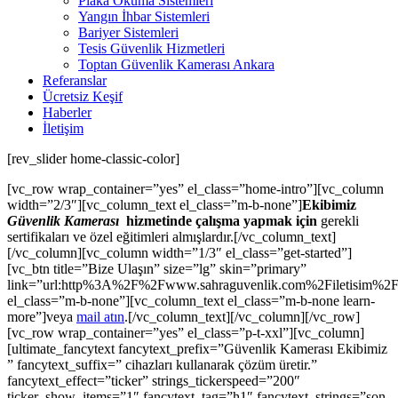
Plaka Okuma Sistemleri
Yangın İhbar Sistemleri
Bariyer Sistemleri
Tesis Güvenlik Hizmetleri
Toptan Güvenlik Kamerası Ankara
Referanslar
Ücretsiz Keşif
Haberler
İletişim
[rev_slider home-classic-color]
[vc_row wrap_container=”yes” el_class=”home-intro”][vc_column
width=”2/3″][vc_column_text el_class=”m-b-none”]
Ekibimiz
Güvenlik Kamerası
hizmetinde çalışma yapmak için
gerekli
sertifikaları ve özel eğitimleri almışlardır.[/vc_column_text]
[/vc_column][vc_column width=”1/3″ el_class=”get-started”]
[vc_btn title=”Bize Ulaşın” size=”lg” skin=”primary”
link=”url:http%3A%2F%2Fwww.sahraguvenlik.com%2Filetisim%2F|
el_class=”m-b-none”][vc_column_text el_class=”m-b-none learn-
more”]veya
mail atın
.[/vc_column_text][/vc_column][/vc_row]
[vc_row wrap_container=”yes” el_class=”p-t-xxl”][vc_column]
[ultimate_fancytext fancytext_prefix=”Güvenlik Kamerası Ekibimiz
” fancytext_suffix=” cihazları kullanarak çözüm üretir.”
fancytext_effect=”ticker” strings_tickerspeed=”200″
ticker_show_items=”1″ fancytext_tag=”h1″ fancytext_strings=”son