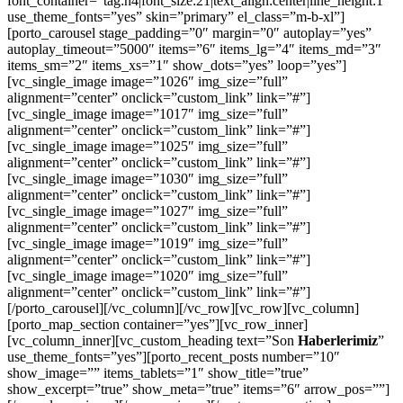
font_container=”tag:h4|font_size:21|text_align:center|line_height:1″
use_theme_fonts=”yes” skin=”primary” el_class=”m-b-xl”]
[porto_carousel stage_padding=”0″ margin=”0″ autoplay=”yes”
autoplay_timeout=”5000″ items=”6″ items_lg=”4″ items_md=”3″
items_sm=”2″ items_xs=”1″ show_dots=”yes” loop=”yes”]
[vc_single_image image=”1026″ img_size=”full”
alignment=”center” onclick=”custom_link” link=”#”]
[vc_single_image image=”1017″ img_size=”full”
alignment=”center” onclick=”custom_link” link=”#”]
[vc_single_image image=”1025″ img_size=”full”
alignment=”center” onclick=”custom_link” link=”#”]
[vc_single_image image=”1030″ img_size=”full”
alignment=”center” onclick=”custom_link” link=”#”]
[vc_single_image image=”1027″ img_size=”full”
alignment=”center” onclick=”custom_link” link=”#”]
[vc_single_image image=”1019″ img_size=”full”
alignment=”center” onclick=”custom_link” link=”#”]
[vc_single_image image=”1020″ img_size=”full”
alignment=”center” onclick=”custom_link” link=”#”]
[/porto_carousel][/vc_column][/vc_row][vc_row][vc_column]
[porto_map_section container=”yes”][vc_row_inner]
[vc_column_inner][vc_custom_heading text=”Son
Haberlerimiz
”
use_theme_fonts=”yes”][porto_recent_posts number=”10″
show_image=”” items_tablets=”1″ show_title=”true”
show_excerpt=”true” show_meta=”true” items=”6″ arrow_pos=””]