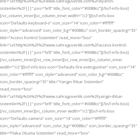
link=”url:http%3A%2F%2Fwww.sahraguvenlik.com%2Fdiyafon-
sistemleri%2F|||” pos=”left” title_font_color=”#0088cc”][/bsf-info-box]
[/vc_column_inner][vc_column_inner width=”1/2″][bsf-info-box
icon=”Defaults-keyboard-o” icon_size=”14″ icon_color=”#ffffff”
icon_style=”advanced” icon_color_bg=”#0088cc” icon_border_spacing=”35″
title=”Access Kontrol Sistemleri” read_more=”box”
link=”url:http%3A%2F%2Fwww.sahraguvenlik.com%2Faccess-kontrol-
sistemleri%2F|||” pos=”left” title_font_color=”#0088cc”][/bsf-info-box]
[/vc_column_inner][/vc_row_inner][vc_row_inner][vc_column_inner
width=”1/2″][bsf-info-box icon=”Defaults-fire-extinguisher” icon_size=”14″
icon_color=”#ffffff” icon_style=”advanced” icon_color_bg=”#0088cc”
icon_border_spacing=”35″ title=”Yangın İhbar Sistemleri”
read_more=”box”
link=”url:http%3A%2F%2Fwww.sahraguvenlik.com%2Fyangin-ihbar-
sistemleri%2F|||” pos=”left” title_font_color=”#0088cc”][/bsf-info-box]
[/vc_column_inner][vc_column_inner width=”1/2″][bsf-info-box
icon=”Defaults-camera” icon_size=”14″ icon_color=”#ffffff”
icon_style=”advanced” icon_color_bg=”#0088cc” icon_border_spacing=”35″
title=”Plaka Okuma Sistemleri” read_more=”box”