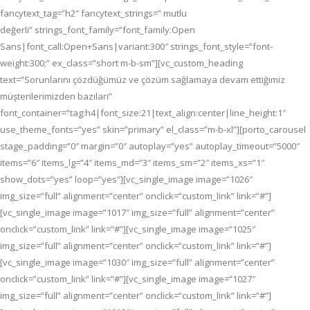
fancytext_tag=”h2″ fancytext_strings=” mutlu
değerli” strings_font_family=”font_family:Open
Sans|font_call:Open+Sans|variant:300″ strings_font_style=”font-
weight:300;” ex_class=”short m-b-sm”][vc_custom_heading
text=”Sorunlarını çözdüğümüz ve çözüm sağlamaya devam ettiğimiz
müşterilerimizden bazıları”
font_container=”tag:h4|font_size:21|text_align:center|line_height:1″
use_theme_fonts=”yes” skin=”primary” el_class=”m-b-xl”][porto_carousel
stage_padding=”0″ margin=”0″ autoplay=”yes” autoplay_timeout=”5000″
items=”6″ items_lg=”4″ items_md=”3″ items_sm=”2″ items_xs=”1″
show_dots=”yes” loop=”yes”][vc_single_image image=”1026″
img_size=”full” alignment=”center” onclick=”custom_link” link=”#”]
[vc_single_image image=”1017″ img_size=”full” alignment=”center”
onclick=”custom_link” link=”#”][vc_single_image image=”1025″
img_size=”full” alignment=”center” onclick=”custom_link” link=”#”]
[vc_single_image image=”1030″ img_size=”full” alignment=”center”
onclick=”custom_link” link=”#”][vc_single_image image=”1027″
img_size=”full” alignment=”center” onclick=”custom_link” link=”#”]