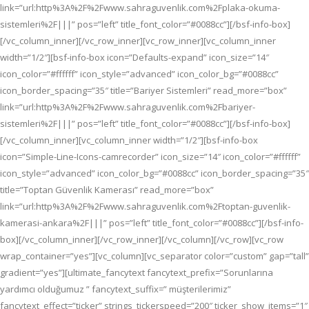
link=”url:http%3A%2F%2Fwww.sahraguvenlik.com%2Fplaka-okuma-
sistemleri%2F|||” pos=”left” title_font_color=”#0088cc”][/bsf-info-box]
[/vc_column_inner][/vc_row_inner][vc_row_inner][vc_column_inner
width=”1/2″][bsf-info-box icon=”Defaults-expand” icon_size=”14″
icon_color=”#ffffff” icon_style=”advanced” icon_color_bg=”#0088cc”
icon_border_spacing=”35″ title=”Bariyer Sistemleri” read_more=”box”
link=”url:http%3A%2F%2Fwww.sahraguvenlik.com%2Fbariyer-
sistemleri%2F|||” pos=”left” title_font_color=”#0088cc”][/bsf-info-box]
[/vc_column_inner][vc_column_inner width=”1/2″][bsf-info-box
icon=”Simple-Line-Icons-camrecorder” icon_size=”14″ icon_color=”#ffffff”
icon_style=”advanced” icon_color_bg=”#0088cc” icon_border_spacing=”35″
title=”Toptan Güvenlik Kamerası” read_more=”box”
link=”url:http%3A%2F%2Fwww.sahraguvenlik.com%2Ftoptan-guvenlik-
kamerasi-ankara%2F|||” pos=”left” title_font_color=”#0088cc”][/bsf-info-
box][/vc_column_inner][/vc_row_inner][/vc_column][/vc_row][vc_row
wrap_container=”yes”][vc_column][vc_separator color=”custom” gap=”tall”
gradient=”yes”][ultimate_fancytext fancytext_prefix=”Sorunlarına
yardımcı olduğumuz ” fancytext_suffix=” müşterilerimiz”
fancytext_effect=”ticker” strings_tickerspeed=”200″ ticker_show_items=”1″