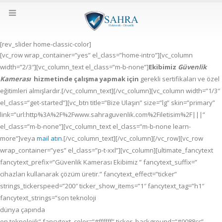
[rev_slider home-classic-color]
[vc_row wrap_container=”yes” el_class=”home-intro”][vc_column
width=”2/3″][vc_column_text el_class=”m-b-none”]
Ekibimiz
Güvenlik
Kamerası
hizmetinde çalışma yapmak için
gerekli sertifikaları ve özel
eğitimleri almışlardır.[/vc_column_text][/vc_column][vc_column width=”1/3″
el_class=”get-started”][vc_btn title=”Bize Ulaşın” size=”lg” skin=”primary”
link=”url:http%3A%2F%2Fwww.sahraguvenlik.com%2Filetisim%2F|||”
el_class=”m-b-none”][vc_column_text el_class=”m-b-none learn-
more”]veya
mail atın
.[/vc_column_text][/vc_column][/vc_row][vc_row
wrap_container=”yes” el_class=”p-t-xxl”][vc_column][ultimate_fancytext
fancytext_prefix=”Güvenlik Kamerası Ekibimiz ” fancytext_suffix=”
cihazları kullanarak çözüm üretir.” fancytext_effect=”ticker”
strings_tickerspeed=”200″ ticker_show_items=”1″ fancytext_tag=”h1″
fancytext_strings=”son teknoloji
dünya çapında
en teknolojik” fancytext_color=”#ffffff” ticker_background=”#0088cc”