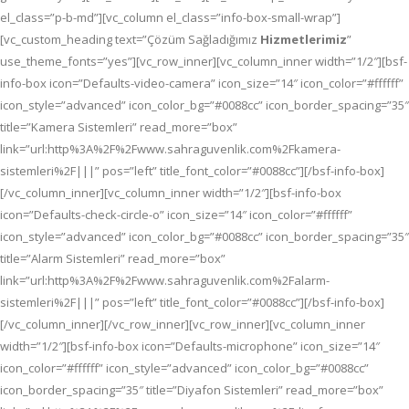
el_class=”p-b-md”][vc_column el_class=”info-box-small-wrap”]
[vc_custom_heading text=”Çözüm Sağladığımız
Hizmetlerimiz
”
use_theme_fonts=”yes”][vc_row_inner][vc_column_inner width=”1/2″][bsf-
info-box icon=”Defaults-video-camera” icon_size=”14″ icon_color=”#ffffff”
icon_style=”advanced” icon_color_bg=”#0088cc” icon_border_spacing=”35″
title=”Kamera Sistemleri” read_more=”box”
link=”url:http%3A%2F%2Fwww.sahraguvenlik.com%2Fkamera-
sistemleri%2F|||” pos=”left” title_font_color=”#0088cc”][/bsf-info-box]
[/vc_column_inner][vc_column_inner width=”1/2″][bsf-info-box
icon=”Defaults-check-circle-o” icon_size=”14″ icon_color=”#ffffff”
icon_style=”advanced” icon_color_bg=”#0088cc” icon_border_spacing=”35″
title=”Alarm Sistemleri” read_more=”box”
link=”url:http%3A%2F%2Fwww.sahraguvenlik.com%2Falarm-
sistemleri%2F|||” pos=”left” title_font_color=”#0088cc”][/bsf-info-box]
[/vc_column_inner][/vc_row_inner][vc_row_inner][vc_column_inner
width=”1/2″][bsf-info-box icon=”Defaults-microphone” icon_size=”14″
icon_color=”#ffffff” icon_style=”advanced” icon_color_bg=”#0088cc”
icon_border_spacing=”35″ title=”Diyafon Sistemleri” read_more=”box”