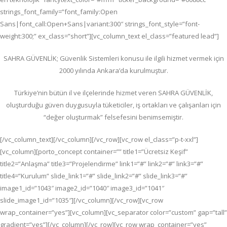
strings_font_family=”font_family:Open
Sans|font_call:Open+Sans|variant:300″ strings_font_style=”font-
weight:300;” ex_class=”short”][vc_column_text el_class=”featured lead”]
SAHRA GÜVENLİK; G
üvenlik Sistemleri konusu ile ilgili hizmet vermek için
2000 yılında Ankara’da kurulmuştur.
Türkiye’nin bütün il ve ilçelerinde hizmet veren SAHRA GÜVENLİK,
oluşturduğu güven duygusuyla tüketiciler, iş ortakları ve çalışanları için
“değer oluşturmak” felsefesini benimsemiştir.
[/vc_column_text][/vc_column][/vc_row][vc_row el_class=”p-t-xxl”]
[vc_column][porto_concept container=”” title1=”Ücretsiz Keşif”
title2=”Anlaşma” title3=”Projelendirme” link1=”#” link2=”#” link3=”#”
title4=”Kurulum” slide_link1=”#” slide_link2=”#” slide_link3=”#”
image1_id=”1043″ image2_id=”1040″ image3_id=”1041″
slide_image1_id=”1035″][/vc_column][/vc_row][vc_row
wrap_container=”yes”][vc_column][vc_separator color=”custom” gap=”tall”
gradient=”yes”][/vc_column][/vc_row][vc_row wrap_container=”yes”