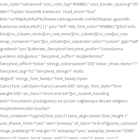
icon_style=”advanced” icon_color_bg=”#0088cc” icon_border_spacing=”35″
title=”Toptan Güvenlik Kamerası” read_more=”box”
link=”url:http%3A%2F%2Fwww.sahraguvenlik.com%2Ftoptan-guvenlik-
kamerasi-ankara%2F|||” pos=”left” title_font_color=”#0088cc”][/bsf-info-
box][/vc_column_inner][/vc_row_inner][/vc_column][/vc_row][vc_row
wrap_container=”yes”][vc_column][vc_separator color=”custom” gap=”tall”
gradient=”yes”][ultimate_fancytext fancytext_prefix=”Sorunlarına
yardımcı olduğumuz ” fancytext_suffix=” müşterilerimiz”
fancytext_effect=”ticker” strings_tickerspeed=”200″ ticker_show_items=”1″
fancytext_tag=”h2″ fancytext_strings=” mutlu
değerli” strings_font_family=”font_family:Open
Sans|font_call:Open+Sans|variant:300″ strings_font_style=”font-
weight:300;” ex_class=”short m-b-sm”][vc_custom_heading
text=”Sorunlarını çözdüğümüz ve çözüm sağlamaya devam ettiğimiz
müşterilerimizden bazıları”
font_container=”tag:h4|font_size:21|text_align:center|line_height:1″
use_theme_fonts=”yes” skin=”primary” el_class=”m-b-xl”][porto_carousel
stage_padding=”0″ margin=”0″ autoplay=”yes” autoplay_timeout=”5000″
items=”6″ items_lg=”4″ items_md=”3″ items_sm=”2″ items_xs=”1″