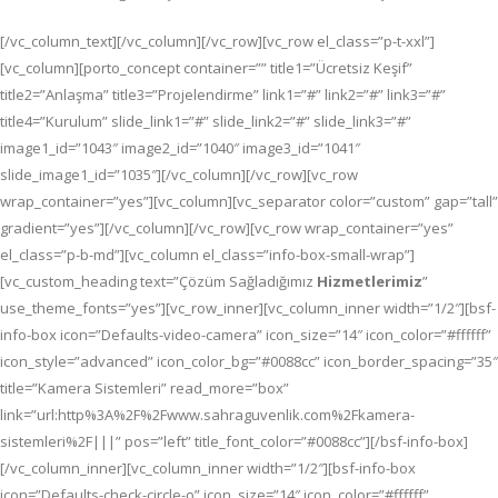
[/vc_column_text][/vc_column][/vc_row][vc_row el_class=”p-t-xxl”]
[vc_column][porto_concept container=”” title1=”Ücretsiz Keşif”
title2=”Anlaşma” title3=”Projelendirme” link1=”#” link2=”#” link3=”#”
title4=”Kurulum” slide_link1=”#” slide_link2=”#” slide_link3=”#”
image1_id=”1043″ image2_id=”1040″ image3_id=”1041″
slide_image1_id=”1035″][/vc_column][/vc_row][vc_row
wrap_container=”yes”][vc_column][vc_separator color=”custom” gap=”tall”
gradient=”yes”][/vc_column][/vc_row][vc_row wrap_container=”yes”
el_class=”p-b-md”][vc_column el_class=”info-box-small-wrap”]
[vc_custom_heading text=”Çözüm Sağladığımız
Hizmetlerimiz
”
use_theme_fonts=”yes”][vc_row_inner][vc_column_inner width=”1/2″][bsf-
info-box icon=”Defaults-video-camera” icon_size=”14″ icon_color=”#ffffff”
icon_style=”advanced” icon_color_bg=”#0088cc” icon_border_spacing=”35″
title=”Kamera Sistemleri” read_more=”box”
link=”url:http%3A%2F%2Fwww.sahraguvenlik.com%2Fkamera-
sistemleri%2F|||” pos=”left” title_font_color=”#0088cc”][/bsf-info-box]
[/vc_column_inner][vc_column_inner width=”1/2″][bsf-info-box
icon=”Defaults-check-circle-o” icon_size=”14″ icon_color=”#ffffff”