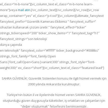
el_class=”m-b-none”][vc_column_text el_class=”m-b-none learn-
more”]veya
mail atın
.[/vc_column_text][/vc_column][/vc_row][vc_row
wrap_container=”yes” el_class=”p-t-xxl”][vc_column][ultimate_fancytext
fancytext_prefix=”Güvenlik Kamerası Ekibimiz ” fancytext_suffix=”
cihazları kullanarak çözüm üretir.” fancytext_effect=”ticker”
strings_tickerspeed=”200″ ticker_show_items=”1″ fancytext_tag=”h1″
fancytext_strings=”son teknoloji
dünya çapında
en teknolojik” fancytext_color=”#ffffff” ticker_background=”#0088cc”
strings_font_family=”font_family:Open
Sans|font_call:Open+Sans|variant:300″ strings_font_style=”font-
weight:300;” ex_class=”short”][vc_column_text el_class=”featured lead”]
SAHRA GÜVENLİK; G
üvenlik Sistemleri konusu ile ilgili hizmet vermek için
2000 yılında Ankara’da kurulmuştur.
Türkiye’nin bütün il ve ilçelerinde hizmet veren SAHRA GÜVENLİK,
oluşturduğu güven duygusuyla tüketiciler, iş ortakları ve çalışanları için
“değer oluşturmak” felsefesini benimsemiştir.