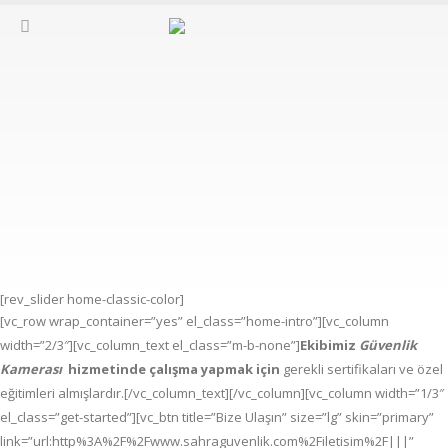
[rev_slider home-classic-color]
[vc_row wrap_container=”yes” el_class=”home-intro”][vc_column
width=”2/3″][vc_column_text el_class=”m-b-none”]
Ekibimiz
Güvenlik
Kamerası
hizmetinde çalışma yapmak için
gerekli sertifikaları ve özel
eğitimleri almışlardır.[/vc_column_text][/vc_column][vc_column width=”1/3″
el_class=”get-started”][vc_btn title=”Bize Ulaşın” size=”lg” skin=”primary”
link=”url:http%3A%2F%2Fwww.sahraguvenlik.com%2Filetisim%2F|||”