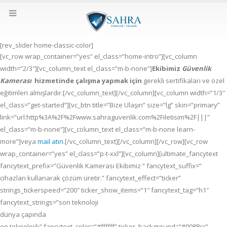
[rev_slider home-classic-color]
[vc_row wrap_container=”yes” el_class=”home-intro”][vc_column
width=”2/3″][vc_column_text el_class=”m-b-none”]
Ekibimiz
Güvenlik
Kamerası
hizmetinde çalışma yapmak için
gerekli sertifikaları ve özel
eğitimleri almışlardır.[/vc_column_text][/vc_column][vc_column width=”1/3″
el_class=”get-started”][vc_btn title=”Bize Ulaşın” size=”lg” skin=”primary”
link=”url:http%3A%2F%2Fwww.sahraguvenlik.com%2Filetisim%2F|||”
el_class=”m-b-none”][vc_column_text el_class=”m-b-none learn-
more”]veya
mail atın
.[/vc_column_text][/vc_column][/vc_row][vc_row
wrap_container=”yes” el_class=”p-t-xxl”][vc_column][ultimate_fancytext
fancytext_prefix=”Güvenlik Kamerası Ekibimiz ” fancytext_suffix=”
cihazları kullanarak çözüm üretir.” fancytext_effect=”ticker”
strings_tickerspeed=”200″ ticker_show_items=”1″ fancytext_tag=”h1″
fancytext_strings=”son teknoloji
dünya çapında
en teknolojik” fancytext_color=”#ffffff” ticker_background=”#0088cc”