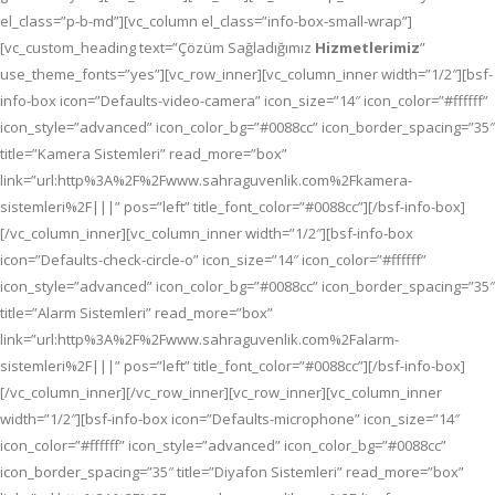
el_class=”p-b-md”][vc_column el_class=”info-box-small-wrap”]
[vc_custom_heading text=”Çözüm Sağladığımız
Hizmetlerimiz
”
use_theme_fonts=”yes”][vc_row_inner][vc_column_inner width=”1/2″][bsf-
info-box icon=”Defaults-video-camera” icon_size=”14″ icon_color=”#ffffff”
icon_style=”advanced” icon_color_bg=”#0088cc” icon_border_spacing=”35″
title=”Kamera Sistemleri” read_more=”box”
link=”url:http%3A%2F%2Fwww.sahraguvenlik.com%2Fkamera-
sistemleri%2F|||” pos=”left” title_font_color=”#0088cc”][/bsf-info-box]
[/vc_column_inner][vc_column_inner width=”1/2″][bsf-info-box
icon=”Defaults-check-circle-o” icon_size=”14″ icon_color=”#ffffff”
icon_style=”advanced” icon_color_bg=”#0088cc” icon_border_spacing=”35″
title=”Alarm Sistemleri” read_more=”box”
link=”url:http%3A%2F%2Fwww.sahraguvenlik.com%2Falarm-
sistemleri%2F|||” pos=”left” title_font_color=”#0088cc”][/bsf-info-box]
[/vc_column_inner][/vc_row_inner][vc_row_inner][vc_column_inner
width=”1/2″][bsf-info-box icon=”Defaults-microphone” icon_size=”14″
icon_color=”#ffffff” icon_style=”advanced” icon_color_bg=”#0088cc”
icon_border_spacing=”35″ title=”Diyafon Sistemleri” read_more=”box”