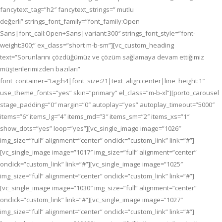
fancytext_tag=”h2″ fancytext_strings=” mutlu
değerli” strings_font_family=”font_family:Open
Sans|font_call:Open+Sans|variant:300″ strings_font_style=”font-
weight:300;” ex_class=”short m-b-sm”][vc_custom_heading
text=”Sorunlarını çözdüğümüz ve çözüm sağlamaya devam ettiğimiz
müşterilerimizden bazıları”
font_container=”tag:h4|font_size:21|text_align:center|line_height:1″
use_theme_fonts=”yes” skin=”primary” el_class=”m-b-xl”][porto_carousel
stage_padding=”0″ margin=”0″ autoplay=”yes” autoplay_timeout=”5000″
items=”6″ items_lg=”4″ items_md=”3″ items_sm=”2″ items_xs=”1″
show_dots=”yes” loop=”yes”][vc_single_image image=”1026″
img_size=”full” alignment=”center” onclick=”custom_link” link=”#”]
[vc_single_image image=”1017″ img_size=”full” alignment=”center”
onclick=”custom_link” link=”#”][vc_single_image image=”1025″
img_size=”full” alignment=”center” onclick=”custom_link” link=”#”]
[vc_single_image image=”1030″ img_size=”full” alignment=”center”
onclick=”custom_link” link=”#”][vc_single_image image=”1027″
img_size=”full” alignment=”center” onclick=”custom_link” link=”#”]