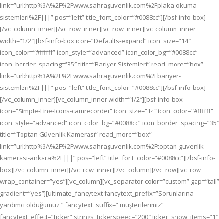
link=”url:http%3A%2F%2Fwww.sahraguvenlik.com%2Fplaka-okuma-
sistemleri%2F|||” pos=”left” title_font_color=”#0088cc”][/bsf-info-box]
[/vc_column_inner][/vc_row_inner][vc_row_inner][vc_column_inner
width=”1/2″][bsf-info-box icon=”Defaults-expand” icon_size=”14″
icon_color=”#ffffff” icon_style=”advanced” icon_color_bg=”#0088cc”
icon_border_spacing=”35″ title=”Bariyer Sistemleri” read_more=”box”
link=”url:http%3A%2F%2Fwww.sahraguvenlik.com%2Fbariyer-
sistemleri%2F|||” pos=”left” title_font_color=”#0088cc”][/bsf-info-box]
[/vc_column_inner][vc_column_inner width=”1/2″][bsf-info-box
icon=”Simple-Line-Icons-camrecorder” icon_size=”14″ icon_color=”#ffffff”
icon_style=”advanced” icon_color_bg=”#0088cc” icon_border_spacing=”35″
title=”Toptan Güvenlik Kamerası” read_more=”box”
link=”url:http%3A%2F%2Fwww.sahraguvenlik.com%2Ftoptan-guvenlik-
kamerasi-ankara%2F|||” pos=”left” title_font_color=”#0088cc”][/bsf-info-
box][/vc_column_inner][/vc_row_inner][/vc_column][/vc_row][vc_row
wrap_container=”yes”][vc_column][vc_separator color=”custom” gap=”tall”
gradient=”yes”][ultimate_fancytext fancytext_prefix=”Sorunlarına
yardımcı olduğumuz ” fancytext_suffix=” müşterilerimiz”
fancytext_effect=”ticker” strings_tickerspeed=”200″ ticker_show_items=”1″