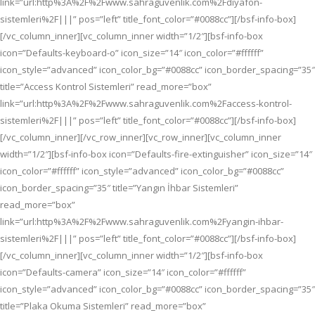
link=”url:http%3A%2F%2Fwww.sahraguvenlik.com%2Fdiyafon-
sistemleri%2F|||” pos=”left” title_font_color=”#0088cc”][/bsf-info-box]
[/vc_column_inner][vc_column_inner width=”1/2″][bsf-info-box
icon=”Defaults-keyboard-o” icon_size=”14″ icon_color=”#ffffff”
icon_style=”advanced” icon_color_bg=”#0088cc” icon_border_spacing=”35″
title=”Access Kontrol Sistemleri” read_more=”box”
link=”url:http%3A%2F%2Fwww.sahraguvenlik.com%2Faccess-kontrol-
sistemleri%2F|||” pos=”left” title_font_color=”#0088cc”][/bsf-info-box]
[/vc_column_inner][/vc_row_inner][vc_row_inner][vc_column_inner
width=”1/2″][bsf-info-box icon=”Defaults-fire-extinguisher” icon_size=”14″
icon_color=”#ffffff” icon_style=”advanced” icon_color_bg=”#0088cc”
icon_border_spacing=”35″ title=”Yangın İhbar Sistemleri”
read_more=”box”
link=”url:http%3A%2F%2Fwww.sahraguvenlik.com%2Fyangin-ihbar-
sistemleri%2F|||” pos=”left” title_font_color=”#0088cc”][/bsf-info-box]
[/vc_column_inner][vc_column_inner width=”1/2″][bsf-info-box
icon=”Defaults-camera” icon_size=”14″ icon_color=”#ffffff”
icon_style=”advanced” icon_color_bg=”#0088cc” icon_border_spacing=”35″
title=”Plaka Okuma Sistemleri” read_more=”box”