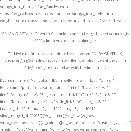
strings_font_family=”font_family:Open
Sans|font_call:Open+Sans|variant:300″ strings_font_style=”font-
weight:300;” ex_class=”short”][vc_column_text el_class=”featured lead”]
SAHRA GÜVENLİK; G
üvenlik Sistemleri konusu ile ilgili hizmet vermek için
2000 yılında Ankara’da kurulmuştur.
Türkiye’nin bütün il ve ilçelerinde hizmet veren SAHRA GÜVENLİK,
oluşturduğu güven duygusuyla tüketiciler, iş ortakları ve çalışanları için
“değer oluşturmak” felsefesini benimsemiştir.
[/vc_column_text][/vc_column][/vc_row][vc_row el_class=”p-t-xxl”]
[vc_column][porto_concept container=”” title1=”Ücretsiz Keşif”
title2=”Anlaşma” title3=”Projelendirme” link1=”#” link2=”#” link3=”#”
title4=”Kurulum” slide_link1=”#” slide_link2=”#” slide_link3=”#”
image1_id=”1043″ image2_id=”1040″ image3_id=”1041″
slide_image1_id=”1035″][/vc_column][/vc_row][vc_row
wrap_container=”yes”][vc_column][vc_separator color=”custom” gap=”tall”
gradient=”yes”][/vc_column][/vc_row][vc_row wrap_container=”yes”