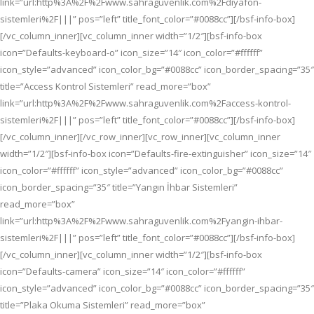
link=”url:http%3A%2F%2Fwww.sahraguvenlik.com%2Fdiyafon-
sistemleri%2F|||” pos=”left” title_font_color=”#0088cc”][/bsf-info-box]
[/vc_column_inner][vc_column_inner width=”1/2″][bsf-info-box
icon=”Defaults-keyboard-o” icon_size=”14″ icon_color=”#ffffff”
icon_style=”advanced” icon_color_bg=”#0088cc” icon_border_spacing=”35″
title=”Access Kontrol Sistemleri” read_more=”box”
link=”url:http%3A%2F%2Fwww.sahraguvenlik.com%2Faccess-kontrol-
sistemleri%2F|||” pos=”left” title_font_color=”#0088cc”][/bsf-info-box]
[/vc_column_inner][/vc_row_inner][vc_row_inner][vc_column_inner
width=”1/2″][bsf-info-box icon=”Defaults-fire-extinguisher” icon_size=”14″
icon_color=”#ffffff” icon_style=”advanced” icon_color_bg=”#0088cc”
icon_border_spacing=”35″ title=”Yangın İhbar Sistemleri”
read_more=”box”
link=”url:http%3A%2F%2Fwww.sahraguvenlik.com%2Fyangin-ihbar-
sistemleri%2F|||” pos=”left” title_font_color=”#0088cc”][/bsf-info-box]
[/vc_column_inner][vc_column_inner width=”1/2″][bsf-info-box
icon=”Defaults-camera” icon_size=”14″ icon_color=”#ffffff”
icon_style=”advanced” icon_color_bg=”#0088cc” icon_border_spacing=”35″
title=”Plaka Okuma Sistemleri” read_more=”box”