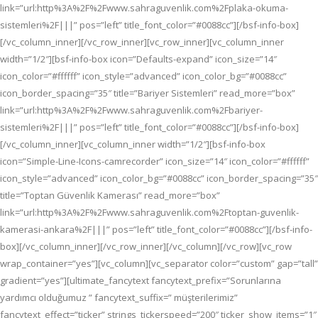
link=”url:http%3A%2F%2Fwww.sahraguvenlik.com%2Fplaka-okuma-
sistemleri%2F|||” pos=”left” title_font_color=”#0088cc”][/bsf-info-box]
[/vc_column_inner][/vc_row_inner][vc_row_inner][vc_column_inner
width=”1/2″][bsf-info-box icon=”Defaults-expand” icon_size=”14″
icon_color=”#ffffff” icon_style=”advanced” icon_color_bg=”#0088cc”
icon_border_spacing=”35″ title=”Bariyer Sistemleri” read_more=”box”
link=”url:http%3A%2F%2Fwww.sahraguvenlik.com%2Fbariyer-
sistemleri%2F|||” pos=”left” title_font_color=”#0088cc”][/bsf-info-box]
[/vc_column_inner][vc_column_inner width=”1/2″][bsf-info-box
icon=”Simple-Line-Icons-camrecorder” icon_size=”14″ icon_color=”#ffffff”
icon_style=”advanced” icon_color_bg=”#0088cc” icon_border_spacing=”35″
title=”Toptan Güvenlik Kamerası” read_more=”box”
link=”url:http%3A%2F%2Fwww.sahraguvenlik.com%2Ftoptan-guvenlik-
kamerasi-ankara%2F|||” pos=”left” title_font_color=”#0088cc”][/bsf-info-
box][/vc_column_inner][/vc_row_inner][/vc_column][/vc_row][vc_row
wrap_container=”yes”][vc_column][vc_separator color=”custom” gap=”tall”
gradient=”yes”][ultimate_fancytext fancytext_prefix=”Sorunlarına
yardımcı olduğumuz ” fancytext_suffix=” müşterilerimiz”
fancytext_effect=”ticker” strings_tickerspeed=”200″ ticker_show_items=”1″