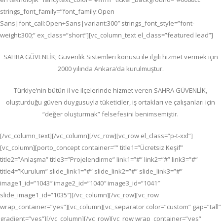
strings_font_family=”font_family:Open
Sans|font_call:Open+Sans|variant:300″ strings_font_style=”font-
weight:300;” ex_class=”short”][vc_column_text el_class=”featured lead”]
SAHRA GÜVENLİK; G
üvenlik Sistemleri konusu ile ilgili hizmet vermek için
2000 yılında Ankara’da kurulmuştur.
Türkiye’nin bütün il ve ilçelerinde hizmet veren SAHRA GÜVENLİK,
oluşturduğu güven duygusuyla tüketiciler, iş ortakları ve çalışanları için
“değer oluşturmak” felsefesini benimsemiştir.
[/vc_column_text][/vc_column][/vc_row][vc_row el_class=”p-t-xxl”]
[vc_column][porto_concept container=”” title1=”Ücretsiz Keşif”
title2=”Anlaşma” title3=”Projelendirme” link1=”#” link2=”#” link3=”#”
title4=”Kurulum” slide_link1=”#” slide_link2=”#” slide_link3=”#”
image1_id=”1043″ image2_id=”1040″ image3_id=”1041″
slide_image1_id=”1035″][/vc_column][/vc_row][vc_row
wrap_container=”yes”][vc_column][vc_separator color=”custom” gap=”tall”
gradient=”yes”][/vc_column][/vc_row][vc_row wrap_container=”yes”