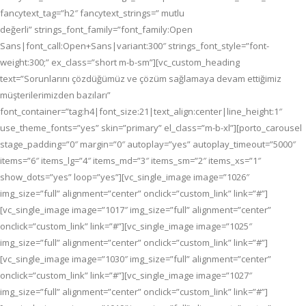
fancytext_tag=”h2″ fancytext_strings=” mutlu
değerli” strings_font_family=”font_family:Open
Sans|font_call:Open+Sans|variant:300″ strings_font_style=”font-
weight:300;” ex_class=”short m-b-sm”][vc_custom_heading
text=”Sorunlarını çözdüğümüz ve çözüm sağlamaya devam ettiğimiz
müşterilerimizden bazıları”
font_container=”tag:h4|font_size:21|text_align:center|line_height:1″
use_theme_fonts=”yes” skin=”primary” el_class=”m-b-xl”][porto_carousel
stage_padding=”0″ margin=”0″ autoplay=”yes” autoplay_timeout=”5000″
items=”6″ items_lg=”4″ items_md=”3″ items_sm=”2″ items_xs=”1″
show_dots=”yes” loop=”yes”][vc_single_image image=”1026″
img_size=”full” alignment=”center” onclick=”custom_link” link=”#”]
[vc_single_image image=”1017″ img_size=”full” alignment=”center”
onclick=”custom_link” link=”#”][vc_single_image image=”1025″
img_size=”full” alignment=”center” onclick=”custom_link” link=”#”]
[vc_single_image image=”1030″ img_size=”full” alignment=”center”
onclick=”custom_link” link=”#”][vc_single_image image=”1027″
img_size=”full” alignment=”center” onclick=”custom_link” link=”#”]