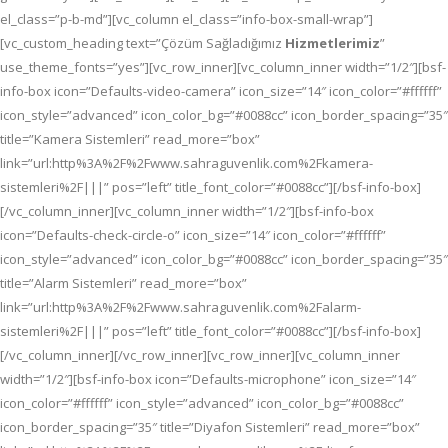
el_class=”p-b-md”][vc_column el_class=”info-box-small-wrap”]
[vc_custom_heading text=”Çözüm Sağladığımız
Hizmetlerimiz
”
use_theme_fonts=”yes”][vc_row_inner][vc_column_inner width=”1/2″][bsf-
info-box icon=”Defaults-video-camera” icon_size=”14″ icon_color=”#ffffff”
icon_style=”advanced” icon_color_bg=”#0088cc” icon_border_spacing=”35″
title=”Kamera Sistemleri” read_more=”box”
link=”url:http%3A%2F%2Fwww.sahraguvenlik.com%2Fkamera-
sistemleri%2F|||” pos=”left” title_font_color=”#0088cc”][/bsf-info-box]
[/vc_column_inner][vc_column_inner width=”1/2″][bsf-info-box
icon=”Defaults-check-circle-o” icon_size=”14″ icon_color=”#ffffff”
icon_style=”advanced” icon_color_bg=”#0088cc” icon_border_spacing=”35″
title=”Alarm Sistemleri” read_more=”box”
link=”url:http%3A%2F%2Fwww.sahraguvenlik.com%2Falarm-
sistemleri%2F|||” pos=”left” title_font_color=”#0088cc”][/bsf-info-box]
[/vc_column_inner][/vc_row_inner][vc_row_inner][vc_column_inner
width=”1/2″][bsf-info-box icon=”Defaults-microphone” icon_size=”14″
icon_color=”#ffffff” icon_style=”advanced” icon_color_bg=”#0088cc”
icon_border_spacing=”35″ title=”Diyafon Sistemleri” read_more=”box”