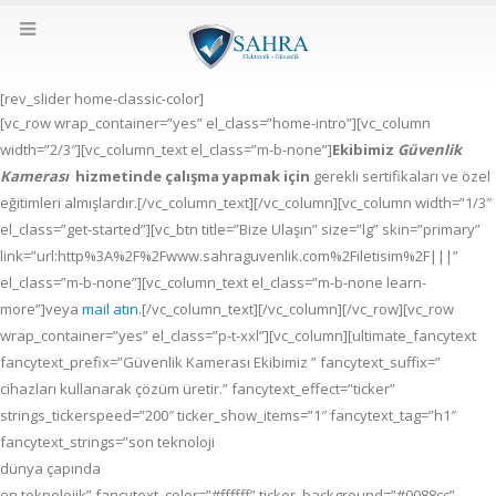
[rev_slider home-classic-color]
[vc_row wrap_container=”yes” el_class=”home-intro”][vc_column
width=”2/3″][vc_column_text el_class=”m-b-none”]
Ekibimiz
Güvenlik
Kamerası
hizmetinde çalışma yapmak için
gerekli sertifikaları ve özel
eğitimleri almışlardır.[/vc_column_text][/vc_column][vc_column width=”1/3″
el_class=”get-started”][vc_btn title=”Bize Ulaşın” size=”lg” skin=”primary”
link=”url:http%3A%2F%2Fwww.sahraguvenlik.com%2Filetisim%2F|||”
el_class=”m-b-none”][vc_column_text el_class=”m-b-none learn-
more”]veya
mail atın
.[/vc_column_text][/vc_column][/vc_row][vc_row
wrap_container=”yes” el_class=”p-t-xxl”][vc_column][ultimate_fancytext
fancytext_prefix=”Güvenlik Kamerası Ekibimiz ” fancytext_suffix=”
cihazları kullanarak çözüm üretir.” fancytext_effect=”ticker”
strings_tickerspeed=”200″ ticker_show_items=”1″ fancytext_tag=”h1″
fancytext_strings=”son teknoloji
dünya çapında
en teknolojik” fancytext_color=”#ffffff” ticker_background=”#0088cc”