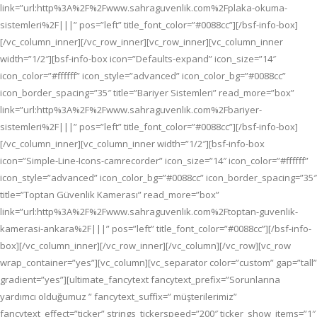
link=”url:http%3A%2F%2Fwww.sahraguvenlik.com%2Fplaka-okuma-
sistemleri%2F|||” pos=”left” title_font_color=”#0088cc”][/bsf-info-box]
[/vc_column_inner][/vc_row_inner][vc_row_inner][vc_column_inner
width=”1/2″][bsf-info-box icon=”Defaults-expand” icon_size=”14″
icon_color=”#ffffff” icon_style=”advanced” icon_color_bg=”#0088cc”
icon_border_spacing=”35″ title=”Bariyer Sistemleri” read_more=”box”
link=”url:http%3A%2F%2Fwww.sahraguvenlik.com%2Fbariyer-
sistemleri%2F|||” pos=”left” title_font_color=”#0088cc”][/bsf-info-box]
[/vc_column_inner][vc_column_inner width=”1/2″][bsf-info-box
icon=”Simple-Line-Icons-camrecorder” icon_size=”14″ icon_color=”#ffffff”
icon_style=”advanced” icon_color_bg=”#0088cc” icon_border_spacing=”35″
title=”Toptan Güvenlik Kamerası” read_more=”box”
link=”url:http%3A%2F%2Fwww.sahraguvenlik.com%2Ftoptan-guvenlik-
kamerasi-ankara%2F|||” pos=”left” title_font_color=”#0088cc”][/bsf-info-
box][/vc_column_inner][/vc_row_inner][/vc_column][/vc_row][vc_row
wrap_container=”yes”][vc_column][vc_separator color=”custom” gap=”tall”
gradient=”yes”][ultimate_fancytext fancytext_prefix=”Sorunlarına
yardımcı olduğumuz ” fancytext_suffix=” müşterilerimiz”
fancytext_effect=”ticker” strings_tickerspeed=”200″ ticker_show_items=”1″