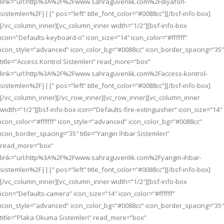
link=”url:http%3A%2F%2Fwww.sahraguvenlik.com%2Fdiyafon-
sistemleri%2F|||” pos=”left” title_font_color=”#0088cc”][/bsf-info-box]
[/vc_column_inner][vc_column_inner width=”1/2″][bsf-info-box
icon=”Defaults-keyboard-o” icon_size=”14″ icon_color=”#ffffff”
icon_style=”advanced” icon_color_bg=”#0088cc” icon_border_spacing=”35″
title=”Access Kontrol Sistemleri” read_more=”box”
link=”url:http%3A%2F%2Fwww.sahraguvenlik.com%2Faccess-kontrol-
sistemleri%2F|||” pos=”left” title_font_color=”#0088cc”][/bsf-info-box]
[/vc_column_inner][/vc_row_inner][vc_row_inner][vc_column_inner
width=”1/2″][bsf-info-box icon=”Defaults-fire-extinguisher” icon_size=”14″
icon_color=”#ffffff” icon_style=”advanced” icon_color_bg=”#0088cc”
icon_border_spacing=”35″ title=”Yangın İhbar Sistemleri”
read_more=”box”
link=”url:http%3A%2F%2Fwww.sahraguvenlik.com%2Fyangin-ihbar-
sistemleri%2F|||” pos=”left” title_font_color=”#0088cc”][/bsf-info-box]
[/vc_column_inner][vc_column_inner width=”1/2″][bsf-info-box
icon=”Defaults-camera” icon_size=”14″ icon_color=”#ffffff”
icon_style=”advanced” icon_color_bg=”#0088cc” icon_border_spacing=”35″
title=”Plaka Okuma Sistemleri” read_more=”box”