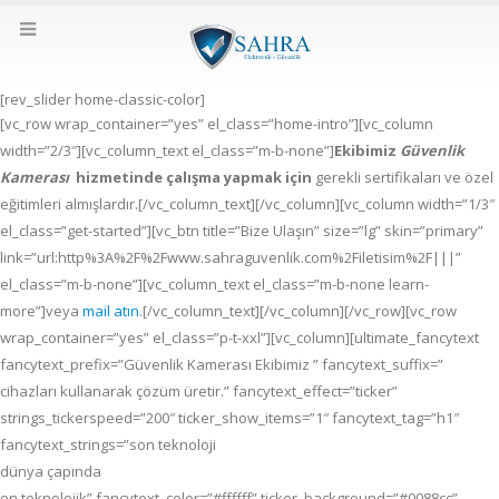
[rev_slider home-classic-color]
[vc_row wrap_container=”yes” el_class=”home-intro”][vc_column
width=”2/3″][vc_column_text el_class=”m-b-none”]
Ekibimiz
Güvenlik
Kamerası
hizmetinde çalışma yapmak için
gerekli sertifikaları ve özel
eğitimleri almışlardır.[/vc_column_text][/vc_column][vc_column width=”1/3″
el_class=”get-started”][vc_btn title=”Bize Ulaşın” size=”lg” skin=”primary”
link=”url:http%3A%2F%2Fwww.sahraguvenlik.com%2Filetisim%2F|||”
el_class=”m-b-none”][vc_column_text el_class=”m-b-none learn-
more”]veya
mail atın
.[/vc_column_text][/vc_column][/vc_row][vc_row
wrap_container=”yes” el_class=”p-t-xxl”][vc_column][ultimate_fancytext
fancytext_prefix=”Güvenlik Kamerası Ekibimiz ” fancytext_suffix=”
cihazları kullanarak çözüm üretir.” fancytext_effect=”ticker”
strings_tickerspeed=”200″ ticker_show_items=”1″ fancytext_tag=”h1″
fancytext_strings=”son teknoloji
dünya çapında
en teknolojik” fancytext_color=”#ffffff” ticker_background=”#0088cc”