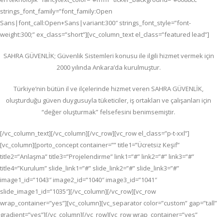
strings_font_family=”font_family:Open
Sans|font_call:Open+Sans|variant:300″ strings_font_style=”font-
weight:300;” ex_class=”short”][vc_column_text el_class=”featured lead”]
SAHRA GÜVENLİK; G
üvenlik Sistemleri konusu ile ilgili hizmet vermek için
2000 yılında Ankara’da kurulmuştur.
Türkiye’nin bütün il ve ilçelerinde hizmet veren SAHRA GÜVENLİK,
oluşturduğu güven duygusuyla tüketiciler, iş ortakları ve çalışanları için
“değer oluşturmak” felsefesini benimsemiştir.
[/vc_column_text][/vc_column][/vc_row][vc_row el_class=”p-t-xxl”]
[vc_column][porto_concept container=”” title1=”Ücretsiz Keşif”
title2=”Anlaşma” title3=”Projelendirme” link1=”#” link2=”#” link3=”#”
title4=”Kurulum” slide_link1=”#” slide_link2=”#” slide_link3=”#”
image1_id=”1043″ image2_id=”1040″ image3_id=”1041″
slide_image1_id=”1035″][/vc_column][/vc_row][vc_row
wrap_container=”yes”][vc_column][vc_separator color=”custom” gap=”tall”
gradient=”yes”][/vc_column][/vc_row][vc_row wrap_container=”yes”