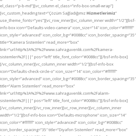
el_class=”p-b-md”][vc_column el_class=”info-box-small-wrap”]
[vc_custom_heading text=”Çözüm Sağladığımız
Hizmetlerimiz
”
use_theme_fonts=”yes”][vc_row_inner][vc_column_inner width=”1/2″][bsf-
info-box icon=”Defaults-video-camera” icon_size=”14″ icon_color=”#ffffff”
icon_style=”advanced” icon_color_bg=”#0088cc” icon_border_spacing=”35″
title=”Kamera Sistemleri” read_more=”box”
link=”url:http%3A%2F%2Fwww.sahraguvenlik.com%2Fkamera-
sistemleri%2F|||” pos=”left” title_font_color=”#0088cc”][/bsf-info-box]
[/vc_column_inner][vc_column_inner width=”1/2″][bsf-info-box
icon=”Defaults-check-circle-o” icon_size=”14″ icon_color=”#ffffff”
icon_style=”advanced” icon_color_bg=”#0088cc” icon_border_spacing=”35″
title=”Alarm Sistemleri” read_more=”box”
link=”url:http%3A%2F%2Fwww.sahraguvenlik.com%2Falarm-
sistemleri%2F|||” pos=”left” title_font_color=”#0088cc”][/bsf-info-box]
[/vc_column_inner][/vc_row_inner][vc_row_inner][vc_column_inner
width=”1/2″][bsf-info-box icon=”Defaults-microphone” icon_size=”14″
icon_color=”#ffffff” icon_style=”advanced” icon_color_bg=”#0088cc”
icon_border_spacing=”35″ title=”Diyafon Sistemleri” read_more=”box”