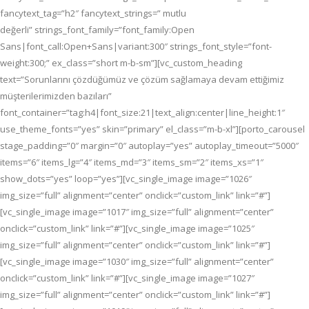
fancytext_tag=”h2″ fancytext_strings=” mutlu
değerli” strings_font_family=”font_family:Open
Sans|font_call:Open+Sans|variant:300″ strings_font_style=”font-
weight:300;” ex_class=”short m-b-sm”][vc_custom_heading
text=”Sorunlarını çözdüğümüz ve çözüm sağlamaya devam ettiğimiz
müşterilerimizden bazıları”
font_container=”tag:h4|font_size:21|text_align:center|line_height:1″
use_theme_fonts=”yes” skin=”primary” el_class=”m-b-xl”][porto_carousel
stage_padding=”0″ margin=”0″ autoplay=”yes” autoplay_timeout=”5000″
items=”6″ items_lg=”4″ items_md=”3″ items_sm=”2″ items_xs=”1″
show_dots=”yes” loop=”yes”][vc_single_image image=”1026″
img_size=”full” alignment=”center” onclick=”custom_link” link=”#”]
[vc_single_image image=”1017″ img_size=”full” alignment=”center”
onclick=”custom_link” link=”#”][vc_single_image image=”1025″
img_size=”full” alignment=”center” onclick=”custom_link” link=”#”]
[vc_single_image image=”1030″ img_size=”full” alignment=”center”
onclick=”custom_link” link=”#”][vc_single_image image=”1027″
img_size=”full” alignment=”center” onclick=”custom_link” link=”#”]