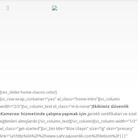
[rev_slider home-classic-color]
[vc_row wrap_container=”yes” el_class=”home-intro”][vc_column
width=”2/3″][vc_column_text el_class=”m-b-none”]
Ekibimiz
Güvenlik
Kamerası
hizmetinde çalışma yapmak için
gerekli sertifikaları ve özel
eğitimleri almışlardır.[/vc_column_text][/vc_column][vc_column width=”1/3″
el_class=”get-started”][vc_btn title=”Bize Ulaşın” size=”lg” skin=”primary”
link=”url:http%3A%2F%2Fwww.sahraguvenlik.com%2Filetisim%2F|||”