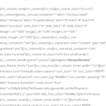
[/vc_column_text][/vc_column][/vc_row][vc_row el_class=”p-t-xxl”]
[vc_column][porto_concept container=”” title1=”Ücretsiz Keşif”
title2=”Anlaşma” title3=”Projelendirme” link1=”#” link2=”#” link3=”#”
title4=”Kurulum” slide_link1=”#” slide_link2=”#” slide_link3=”#”
image1_id=”1043″ image2_id=”1040″ image3_id=”1041″
slide_image1_id=”1035″][/vc_column][/vc_row][vc_row
wrap_container=”yes”][vc_column][vc_separator color=”custom” gap=”tall”
gradient=”yes”][/vc_column][/vc_row][vc_row wrap_container=”yes”
el_class=”p-b-md”][vc_column el_class=”info-box-small-wrap”]
[vc_custom_heading text=”Çözüm Sağladığımız
Hizmetlerimiz
”
use_theme_fonts=”yes”][vc_row_inner][vc_column_inner width=”1/2″][bsf-
info-box icon=”Defaults-video-camera” icon_size=”14″ icon_color=”#ffffff”
icon_style=”advanced” icon_color_bg=”#0088cc” icon_border_spacing=”35″
title=”Kamera Sistemleri” read_more=”box”
link=”url:http%3A%2F%2Fwww.sahraguvenlik.com%2Fkamera-
sistemleri%2F|||” pos=”left” title_font_color=”#0088cc”][/bsf-info-box]
[/vc_column_inner][vc_column_inner width=”1/2″][bsf-info-box
icon=”Defaults-check-circle-o” icon_size=”14″ icon_color=”#ffffff”