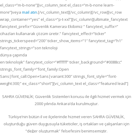
el_class=”m-b-none”][vc_column_text el_class=”m-b-none learn-
more”]veya
mail atın
.[/vc_column_text][/vc_column][/vc_row][vc_row
wrap_container=”yes” el_class=”p-t-xxl”][vc_column][ultimate_fancytext
fancytext_prefix=”Güvenlik Kamerası Ekibimiz ” fancytext_suffix=”
cihazları kullanarak çözüm üretir.” fancytext_effect=”ticker”
strings_tickerspeed=”200″ ticker_show_items=”1″ fancytext_tag=”h1″
fancytext_strings=”son teknoloji
dünya çapında
en teknolojik” fancytext_color=”#ffffff” ticker_background=”#0088cc”
strings_font_family=”font_family:Open
Sans|font_call:Open+Sans|variant:300″ strings_font_style=”font-
weight:300;” ex_class=”short”][vc_column_text el_class=”featured lead”]
SAHRA GÜVENLİK; G
üvenlik Sistemleri konusu ile ilgili hizmet vermek için
2000 yılında Ankara’da kurulmuştur.
Türkiye’nin bütün il ve ilçelerinde hizmet veren SAHRA GÜVENLİK,
oluşturduğu güven duygusuyla tüketiciler, iş ortakları ve çalışanları için
“değer oluşturmak” felsefesini benimsemiştir.