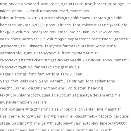
icon_style=”advanced” icon_color_bg=”#0088cc” icon_border_spacing=”35″
title=”Toptan Güvenlik Kamerası” read_more=”box”
link=”url:http%3A%2F%2Fwww.sahraguvenlik.com%2Ftoptan-guvenlik-
kamerasi-ankara%2F|||” pos=”left” title_font_color=”#0088cc”][/bsf-info-
box][/vc_column_inner][/vc_row_inner][/vc_column][/vc_row][vc_row
wrap_container=”yes”][vc_column][vc_separator color=”custom” gap=”tall”
gradient=”yes”][ultimate_fancytext fancytext_prefix=”Sorunlarına
yardımcı olduğumuz ” fancytext_suffix=” müşterilerimiz”
fancytext_effect=”ticker” strings_tickerspeed=”200″ ticker_show_items=”1″
fancytext_tag=”h2″ fancytext_strings=” mutlu
değerli” strings_font_family=”font_family:Open
Sans|font_call:Open+Sans|variant:300″ strings_font_style=”font-
weight:300;” ex_class=”short m-b-sm”][vc_custom_heading
text=”Sorunlarını çözdüğümüz ve çözüm sağlamaya devam ettiğimiz
müşterilerimizden bazıları”
font_container=”tag:h4|font_size:21|text_align:center|line_height:1″
use_theme_fonts=”yes” skin=”primary” el_class=”m-b-xl”][porto_carousel
stage_padding=”0″ margin=”0″ autoplay=”yes” autoplay_timeout=”5000″
items=”6″ items_lg=”4″ items_md=”3″ items_sm=”2″ items_xs=”1″