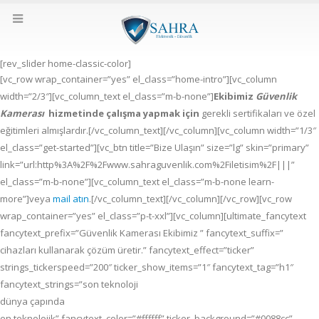
[rev_slider home-classic-color]
[vc_row wrap_container=”yes” el_class=”home-intro”][vc_column
width=”2/3″][vc_column_text el_class=”m-b-none”]
Ekibimiz
Güvenlik
Kamerası
hizmetinde çalışma yapmak için
gerekli sertifikaları ve özel
eğitimleri almışlardır.[/vc_column_text][/vc_column][vc_column width=”1/3″
el_class=”get-started”][vc_btn title=”Bize Ulaşın” size=”lg” skin=”primary”
link=”url:http%3A%2F%2Fwww.sahraguvenlik.com%2Filetisim%2F|||”
el_class=”m-b-none”][vc_column_text el_class=”m-b-none learn-
more”]veya
mail atın
.[/vc_column_text][/vc_column][/vc_row][vc_row
wrap_container=”yes” el_class=”p-t-xxl”][vc_column][ultimate_fancytext
fancytext_prefix=”Güvenlik Kamerası Ekibimiz ” fancytext_suffix=”
cihazları kullanarak çözüm üretir.” fancytext_effect=”ticker”
strings_tickerspeed=”200″ ticker_show_items=”1″ fancytext_tag=”h1″
fancytext_strings=”son teknoloji
dünya çapında
en teknolojik” fancytext_color=”#ffffff” ticker_background=”#0088cc”