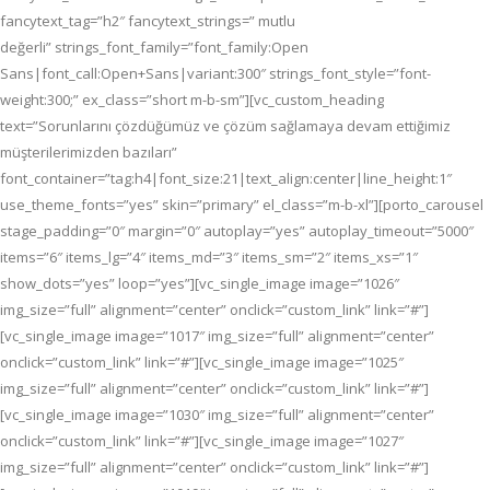
fancytext_tag=”h2″ fancytext_strings=” mutlu
değerli” strings_font_family=”font_family:Open
Sans|font_call:Open+Sans|variant:300″ strings_font_style=”font-
weight:300;” ex_class=”short m-b-sm”][vc_custom_heading
text=”Sorunlarını çözdüğümüz ve çözüm sağlamaya devam ettiğimiz
müşterilerimizden bazıları”
font_container=”tag:h4|font_size:21|text_align:center|line_height:1″
use_theme_fonts=”yes” skin=”primary” el_class=”m-b-xl”][porto_carousel
stage_padding=”0″ margin=”0″ autoplay=”yes” autoplay_timeout=”5000″
items=”6″ items_lg=”4″ items_md=”3″ items_sm=”2″ items_xs=”1″
show_dots=”yes” loop=”yes”][vc_single_image image=”1026″
img_size=”full” alignment=”center” onclick=”custom_link” link=”#”]
[vc_single_image image=”1017″ img_size=”full” alignment=”center”
onclick=”custom_link” link=”#”][vc_single_image image=”1025″
img_size=”full” alignment=”center” onclick=”custom_link” link=”#”]
[vc_single_image image=”1030″ img_size=”full” alignment=”center”
onclick=”custom_link” link=”#”][vc_single_image image=”1027″
img_size=”full” alignment=”center” onclick=”custom_link” link=”#”]