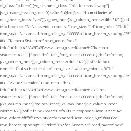
el_class=”p-b-md”][vc_column el_class=”info-box-small-wrap”]
[vc_custom_heading text=”Çözüm Sağladığımız
Hizmetlerimiz
”
use_theme_fonts=”yes”][vc_row_inner][vc_column_inner width=”1/2″][bsf-
info-box icon=”Defaults-video-camera” icon_size=”14″ icon_color=”#ffffff”
icon_style=”advanced” icon_color_bg=”#0088cc” icon_border_spacing=”35″
title=”Kamera Sistemleri” read_more=”box”
link=”url:http%3A%2F%2Fwww.sahraguvenlik.com%2Fkamera-
sistemleri%2F|||” pos=”left” title_font_color=”#0088cc”][/bsf-info-box]
[/vc_column_inner][vc_column_inner width=”1/2″][bsf-info-box
icon=”Defaults-check-circle-o” icon_size=”14″ icon_color=”#ffffff”
icon_style=”advanced” icon_color_bg=”#0088cc” icon_border_spacing=”35″
title=”Alarm Sistemleri” read_more=”box”
link=”url:http%3A%2F%2Fwww.sahraguvenlik.com%2Falarm-
sistemleri%2F|||” pos=”left” title_font_color=”#0088cc”][/bsf-info-box]
[/vc_column_inner][/vc_row_inner][vc_row_inner][vc_column_inner
width=”1/2″][bsf-info-box icon=”Defaults-microphone” icon_size=”14″
icon_color=”#ffffff” icon_style=”advanced” icon_color_bg=”#0088cc”
icon_border_spacing=”35″ title=”Diyafon Sistemleri” read_more=”box”