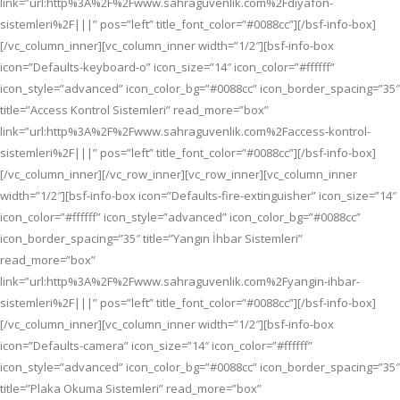
link=”url:http%3A%2F%2Fwww.sahraguvenlik.com%2Fdiyafon-
sistemleri%2F|||” pos=”left” title_font_color=”#0088cc”][/bsf-info-box]
[/vc_column_inner][vc_column_inner width=”1/2″][bsf-info-box
icon=”Defaults-keyboard-o” icon_size=”14″ icon_color=”#ffffff”
icon_style=”advanced” icon_color_bg=”#0088cc” icon_border_spacing=”35″
title=”Access Kontrol Sistemleri” read_more=”box”
link=”url:http%3A%2F%2Fwww.sahraguvenlik.com%2Faccess-kontrol-
sistemleri%2F|||” pos=”left” title_font_color=”#0088cc”][/bsf-info-box]
[/vc_column_inner][/vc_row_inner][vc_row_inner][vc_column_inner
width=”1/2″][bsf-info-box icon=”Defaults-fire-extinguisher” icon_size=”14″
icon_color=”#ffffff” icon_style=”advanced” icon_color_bg=”#0088cc”
icon_border_spacing=”35″ title=”Yangın İhbar Sistemleri”
read_more=”box”
link=”url:http%3A%2F%2Fwww.sahraguvenlik.com%2Fyangin-ihbar-
sistemleri%2F|||” pos=”left” title_font_color=”#0088cc”][/bsf-info-box]
[/vc_column_inner][vc_column_inner width=”1/2″][bsf-info-box
icon=”Defaults-camera” icon_size=”14″ icon_color=”#ffffff”
icon_style=”advanced” icon_color_bg=”#0088cc” icon_border_spacing=”35″
title=”Plaka Okuma Sistemleri” read_more=”box”