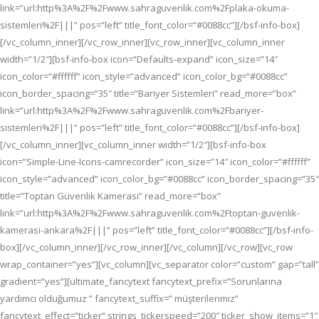
link=”url:http%3A%2F%2Fwww.sahraguvenlik.com%2Fplaka-okuma-
sistemleri%2F|||” pos=”left” title_font_color=”#0088cc”][/bsf-info-box]
[/vc_column_inner][/vc_row_inner][vc_row_inner][vc_column_inner
width=”1/2″][bsf-info-box icon=”Defaults-expand” icon_size=”14″
icon_color=”#ffffff” icon_style=”advanced” icon_color_bg=”#0088cc”
icon_border_spacing=”35″ title=”Bariyer Sistemleri” read_more=”box”
link=”url:http%3A%2F%2Fwww.sahraguvenlik.com%2Fbariyer-
sistemleri%2F|||” pos=”left” title_font_color=”#0088cc”][/bsf-info-box]
[/vc_column_inner][vc_column_inner width=”1/2″][bsf-info-box
icon=”Simple-Line-Icons-camrecorder” icon_size=”14″ icon_color=”#ffffff”
icon_style=”advanced” icon_color_bg=”#0088cc” icon_border_spacing=”35″
title=”Toptan Güvenlik Kamerası” read_more=”box”
link=”url:http%3A%2F%2Fwww.sahraguvenlik.com%2Ftoptan-guvenlik-
kamerasi-ankara%2F|||” pos=”left” title_font_color=”#0088cc”][/bsf-info-
box][/vc_column_inner][/vc_row_inner][/vc_column][/vc_row][vc_row
wrap_container=”yes”][vc_column][vc_separator color=”custom” gap=”tall”
gradient=”yes”][ultimate_fancytext fancytext_prefix=”Sorunlarına
yardımcı olduğumuz ” fancytext_suffix=” müşterilerimiz”
fancytext_effect=”ticker” strings_tickerspeed=”200″ ticker_show_items=”1″