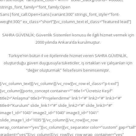
strings_font_family=”font_family:Open
Sans|font_call:Open+Sans|variant:300″ strings_font_style=”font-
weight:300;” ex_class=”short”][vc_column_text el_class=”featured lead”]
SAHRA GÜVENLİK; G
üvenlik Sistemleri konusu ile ilgili hizmet vermek için
2000 yılında Ankara’da kurulmuştur.
Türkiye’nin bütün il ve ilçelerinde hizmet veren SAHRA GÜVENLİK,
oluşturduğu güven duygusuyla tüketiciler, iş ortakları ve çalışanları için
“değer oluşturmak” felsefesini benimsemiştir.
[/vc_column_text][/vc_column][/vc_row][vc_row el_class=”p-t-xxl”]
[vc_column][porto_concept container=”” title1=”Ücretsiz Keşif”
title2=”Anlaşma” title3=”Projelendirme” link1=”#” link2=”#” link3=”#”
title4=”Kurulum” slide_link1=”#” slide_link2=”#” slide_link3=”#”
image1_id=”1043″ image2_id=”1040″ image3_id=”1041″
slide_image1_id=”1035″][/vc_column][/vc_row][vc_row
wrap_container=”yes”][vc_column][vc_separator color=”custom” gap=”tall”
gradient=”yes”][/vc_column][/vc_row][vc_row wrap_container=”yes”