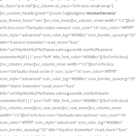
el_class=”p-b-md”][vc_column el_class=”info-box-small-wrap”]
[vc_custom_heading text=”Çözüm Sağladığımız
Hizmetlerimiz
”
use_theme_fonts=”yes”][vc_row_inner][vc_column_inner width=”1/2″][bsf-
info-box icon=”Defaults-video-camera” icon_size=”14″ icon_color=”#ffffff”
icon_style=”advanced” icon_color_bg=”#0088cc” icon_border_spacing=”35″
title=”Kamera Sistemleri” read_more=”box”
link=”url:http%3A%2F%2Fwww.sahraguvenlik.com%2Fkamera-
sistemleri%2F|||” pos=”left” title_font_color=”#0088cc”][/bsf-info-box]
[/vc_column_inner][vc_column_inner width=”1/2″][bsf-info-box
icon=”Defaults-check-circle-o” icon_size=”14″ icon_color=”#ffffff”
icon_style=”advanced” icon_color_bg=”#0088cc” icon_border_spacing=”35″
title=”Alarm Sistemleri” read_more=”box”
link=”url:http%3A%2F%2Fwww.sahraguvenlik.com%2Falarm-
sistemleri%2F|||” pos=”left” title_font_color=”#0088cc”][/bsf-info-box]
[/vc_column_inner][/vc_row_inner][vc_row_inner][vc_column_inner
width=”1/2″][bsf-info-box icon=”Defaults-microphone” icon_size=”14″
icon_color=”#ffffff” icon_style=”advanced” icon_color_bg=”#0088cc”
icon_border_spacing=”35″ title=”Diyafon Sistemleri” read_more=”box”