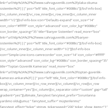
link=”url:http%3A%2F%2Fwww.sahraguvenlik.com%2Fplaka-okuma-
sistemleri%2F|||” pos=”left” title_font_color=”#0088cc”][/bsf-info-box]
[/vc_column_inner][/vc_row_inner][vc_row_inner][vc_column_inner
width=”1/2″][bsf-info-box icon=”Defaults-expand” icon_size=”14″
icon_color=”#ffffff” icon_style=”advanced” icon_color_bg=”#0088cc”
icon_border_spacing=”35″ title=”Bariyer Sistemleri” read_more=”box”
link=”url:http%3A%2F%2Fwww.sahraguvenlik.com%2Fbariyer-
sistemleri%2F|||” pos=”left” title_font_color=”#0088cc”][/bsf-info-box]
[/vc_column_inner][vc_column_inner width=”1/2″][bsf-info-box
icon=”Simple-Line-Icons-camrecorder” icon_size=”14″ icon_color=”#ffffff”
icon_style=”advanced” icon_color_bg=”#0088cc” icon_border_spacing=”35″
title=”Toptan Güvenlik Kamerası” read_more=”box”
link=”url:http%3A%2F%2Fwww.sahraguvenlik.com%2Ftoptan-guvenlik-
kamerasi-ankara%2F|||” pos=”left” title_font_color=”#0088cc”][/bsf-info-
box][/vc_column_inner][/vc_row_inner][/vc_column][/vc_row][vc_row
wrap_container=”yes”][vc_column][vc_separator color=”custom” gap=”tall”
gradient=”yes”][ultimate_fancytext fancytext_prefix=”Sorunlarına
yardımcı olduğumuz ” fancytext_suffix=” müşterilerimiz”
fancytext_effect=”ticker” strings_tickerspeed=”200″ ticker_show_items=”1″