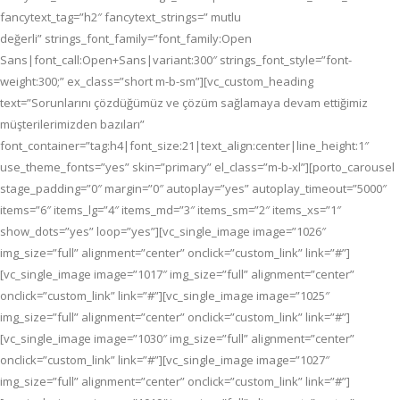
fancytext_tag=”h2″ fancytext_strings=” mutlu
değerli” strings_font_family=”font_family:Open
Sans|font_call:Open+Sans|variant:300″ strings_font_style=”font-
weight:300;” ex_class=”short m-b-sm”][vc_custom_heading
text=”Sorunlarını çözdüğümüz ve çözüm sağlamaya devam ettiğimiz
müşterilerimizden bazıları”
font_container=”tag:h4|font_size:21|text_align:center|line_height:1″
use_theme_fonts=”yes” skin=”primary” el_class=”m-b-xl”][porto_carousel
stage_padding=”0″ margin=”0″ autoplay=”yes” autoplay_timeout=”5000″
items=”6″ items_lg=”4″ items_md=”3″ items_sm=”2″ items_xs=”1″
show_dots=”yes” loop=”yes”][vc_single_image image=”1026″
img_size=”full” alignment=”center” onclick=”custom_link” link=”#”]
[vc_single_image image=”1017″ img_size=”full” alignment=”center”
onclick=”custom_link” link=”#”][vc_single_image image=”1025″
img_size=”full” alignment=”center” onclick=”custom_link” link=”#”]
[vc_single_image image=”1030″ img_size=”full” alignment=”center”
onclick=”custom_link” link=”#”][vc_single_image image=”1027″
img_size=”full” alignment=”center” onclick=”custom_link” link=”#”]