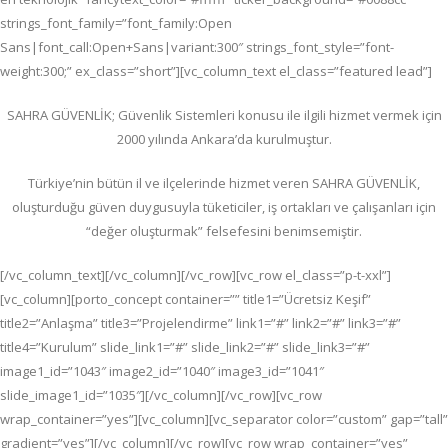
strings_font_family=”font_family:Open
Sans|font_call:Open+Sans|variant:300″ strings_font_style=”font-
weight:300;” ex_class=”short”][vc_column_text el_class=”featured lead”]
SAHRA GÜVENLİK; G
üvenlik Sistemleri konusu ile ilgili hizmet vermek için
2000 yılında Ankara’da kurulmuştur.
Türkiye’nin bütün il ve ilçelerinde hizmet veren SAHRA GÜVENLİK,
oluşturduğu güven duygusuyla tüketiciler, iş ortakları ve çalışanları için
“değer oluşturmak” felsefesini benimsemiştir.
[/vc_column_text][/vc_column][/vc_row][vc_row el_class=”p-t-xxl”]
[vc_column][porto_concept container=”” title1=”Ücretsiz Keşif”
title2=”Anlaşma” title3=”Projelendirme” link1=”#” link2=”#” link3=”#”
title4=”Kurulum” slide_link1=”#” slide_link2=”#” slide_link3=”#”
image1_id=”1043″ image2_id=”1040″ image3_id=”1041″
slide_image1_id=”1035″][/vc_column][/vc_row][vc_row
wrap_container=”yes”][vc_column][vc_separator color=”custom” gap=”tall”
gradient=”yes”][/vc_column][/vc_row][vc_row wrap_container=”yes”