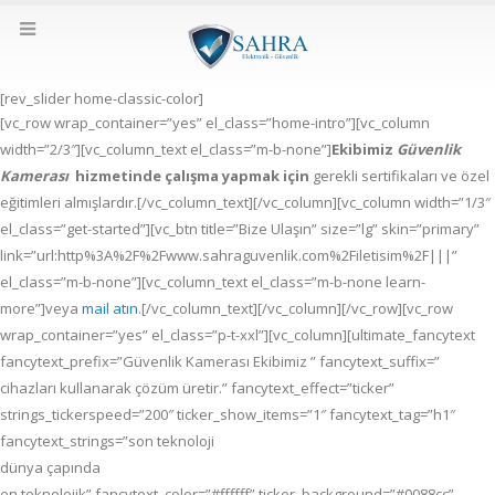
[rev_slider home-classic-color]
[vc_row wrap_container=”yes” el_class=”home-intro”][vc_column
width=”2/3″][vc_column_text el_class=”m-b-none”]
Ekibimiz
Güvenlik
Kamerası
hizmetinde çalışma yapmak için
gerekli sertifikaları ve özel
eğitimleri almışlardır.[/vc_column_text][/vc_column][vc_column width=”1/3″
el_class=”get-started”][vc_btn title=”Bize Ulaşın” size=”lg” skin=”primary”
link=”url:http%3A%2F%2Fwww.sahraguvenlik.com%2Filetisim%2F|||”
el_class=”m-b-none”][vc_column_text el_class=”m-b-none learn-
more”]veya
mail atın
.[/vc_column_text][/vc_column][/vc_row][vc_row
wrap_container=”yes” el_class=”p-t-xxl”][vc_column][ultimate_fancytext
fancytext_prefix=”Güvenlik Kamerası Ekibimiz ” fancytext_suffix=”
cihazları kullanarak çözüm üretir.” fancytext_effect=”ticker”
strings_tickerspeed=”200″ ticker_show_items=”1″ fancytext_tag=”h1″
fancytext_strings=”son teknoloji
dünya çapında
en teknolojik” fancytext_color=”#ffffff” ticker_background=”#0088cc”